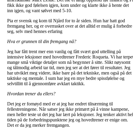
fikk ikke god følelsen igjen, kom under og klarte ikke å hente det
inn igjen, og vant sølvet med 5-10.
Pia er svensk og kom til Njård for to år siden. Hun har hatt god
fremgang her, og er overrasket over at det alltid er mulig å forbedre
seg, selv med hennes erfaring
Hva er grunnen til din fremgang nå?
Jeg har fått trent mer enn vanlig og fått svært god uttelling på
intensive leksjoner med hovedtrener Frederic Roqueta. Vi har terpe
mange små viktige detaljer som nå begynner å sitte. Slikt nøysomt
og tålmodig arbeid tar tid, men jeg ser at det fører til resultater. Jeg
har utviklet meg videre, ikke bare på det tekniske, men også på det
taktiske og mentale. I sum har jeg en mye bedre spissfølelse og
selvtillitt til å gjennomføre avklart taktikk.
Hvordan trener du ellers?
Det jeg er fornøyd med er at jeg har endret tilnærming til
fellestreningene. Når satser jeg ikke primært på å vinne kampene,
men heller teste ut det jeg har lært på leksjoner. Jeg tenker aktivt he
tiden på de forbedringspunktene jeg og hovedtrener er enige om.
Det er da jeg merker fremgangen.