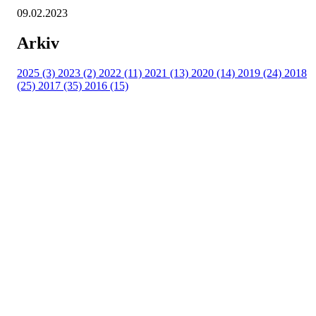
09.02.2023
Arkiv
2025 (3)
2023 (2)
2022 (11)
2021 (13)
2020 (14)
2019 (24)
2018
(25)
2017 (35)
2016 (15)
Velkommen til Njård
Sammen blir vi best!
Sørkedalsveien 106,
0378 Oslo
E-post: info@njaard.no
Telefon:
23 22 22 50