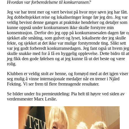
Hvordan var forberedelsene til konkurransen?
Jeg var har trent mer og vært bevisst på hvor mye søvn jeg har fått.
Jeg dobbeltsjekket reise og lokaliseringer lenge før jeg dro. Jeg var
veldig bevisst denne gangen at praktiske hendelser og detaljer som
kunne oppstå under konkurransen ikke skulle forstyrre min
konsentrasjon. Derfor dro jeg opp på konkurransesalen dagen før o
sjekket alle småting, som gulvet og lyset, lokaliserte der jeg skulle
fekte, og sjekket at det ikke var mulige forstyrrende ting. Slikt sett
var jeg godt forberedt konkurransedagen. Jeg fant også ut hvem jeg
skulle snakke med for å få en hyggelig opplevelse. Dette bidro til at
jeg fikk den gode følelsen og at jeg kunne få ut det beste og være
rolig.
Klubben er veldig stolt av henne, og fornøyd med at det igjen viser
seg mulig å vinne internasjonale medaljer når en trener i Njård
Fekting. Vi ser frem til flere fremragende resultater.
Se bilder under fra premieutdeling: Pia helt til høyre ved siden av
verdensmester Marx Leslie.