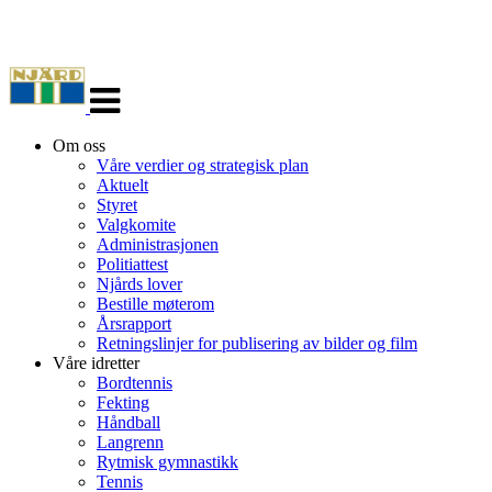
Veksle
navigasjon
Om oss
Våre verdier og strategisk plan
Aktuelt
Styret
Valgkomite
Administrasjonen
Politiattest
Njårds lover
Bestille møterom
Årsrapport
Retningslinjer for publisering av bilder og film
Våre idretter
Bordtennis
Fekting
Håndball
Langrenn
Rytmisk gymnastikk
Tennis