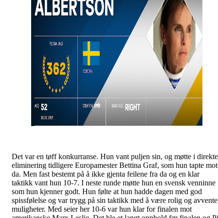
Det var en tøff konkurranse. Hun vant puljen sin, og møtte i direkte
eliminering tidligere Europamester Bettina Graf, som hun tapte mot
da. Men fast bestemt på å ikke gjenta feilene fra da og en klar
taktikk vant hun 10-7. I neste runde møtte hun en svensk venninne
som hun kjenner godt. Hun følte at hun hadde dagen med god
spissfølelse og var trygg på sin taktikk med å være rolig og avvente
muligheter. Med seier her 10-6 var hun klar for finalen mot
amerikanske Marx Leslie. Det ble et langt opphold før finalen og P