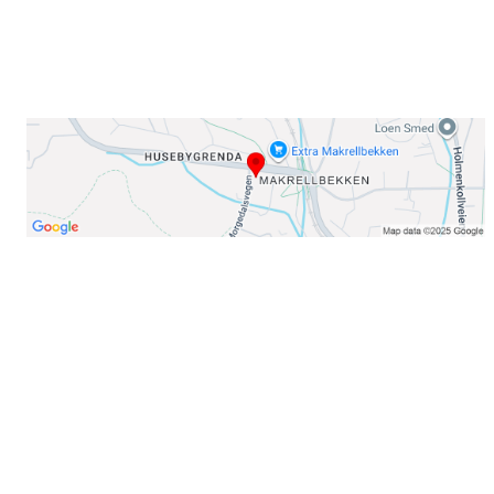
Organisasjonsnummer: 971435577
Her finner du oss