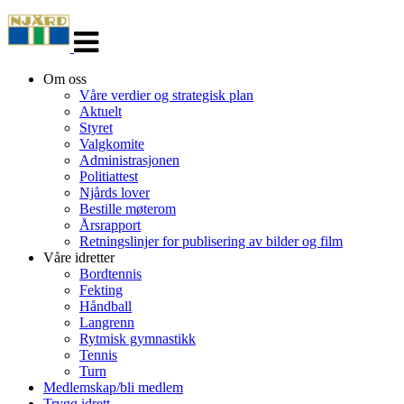
Veksle
navigasjon
Om oss
Våre verdier og strategisk plan
Aktuelt
Styret
Valgkomite
Administrasjonen
Politiattest
Njårds lover
Bestille møterom
Årsrapport
Retningslinjer for publisering av bilder og film
Våre idretter
Bordtennis
Fekting
Håndball
Langrenn
Rytmisk gymnastikk
Tennis
Turn
Medlemskap/bli medlem
Trygg idrett