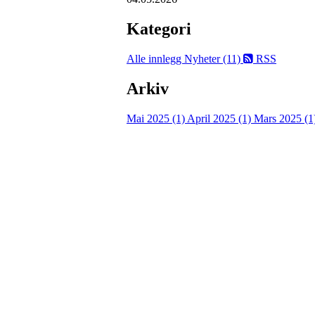
Kategori
Alle innlegg
Nyheter (11)
RSS
Arkiv
Mai 2025 (1)
April 2025 (1)
Mars 2025 (1
Velkommen til Njård
Sammen blir vi best!
Sørkedalsveien 106,
0378 Oslo