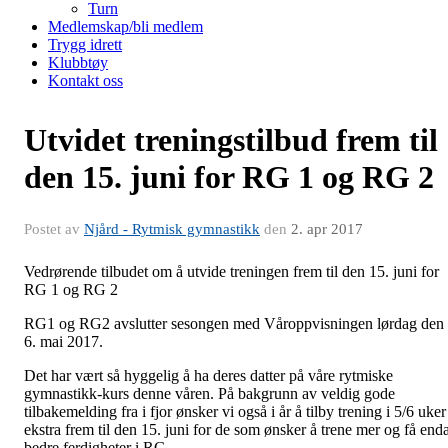
Turn
Medlemskap/bli medlem
Trygg idrett
Klubbtøy
Kontakt oss
Utvidet treningstilbud frem til
den 15. juni for RG 1 og RG 2
Postet av
Njård - Rytmisk gymnastikk
den
2. apr 2017
Vedrørende tilbudet om å utvide treningen frem til den 15. juni for
RG 1 og RG 2
RG1 og RG2 avslutter sesongen med Våroppvisningen lørdag den
6. mai 2017.
Det har vært så hyggelig å ha deres datter på våre rytmiske
gymnastikk-kurs denne våren. På bakgrunn av veldig gode
tilbakemelding fra i fjor ønsker vi også i år å tilby trening i 5/6 uker
ekstra frem til den 15. juni for de som ønsker å trene mer og få end
bedre ferdigheter i RG.