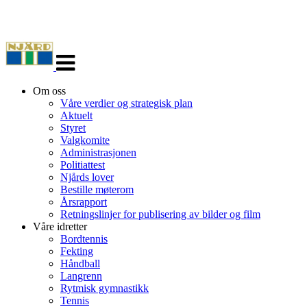
Veksle
navigasjon
Om oss
Våre verdier og strategisk plan
Aktuelt
Styret
Valgkomite
Administrasjonen
Politiattest
Njårds lover
Bestille møterom
Årsrapport
Retningslinjer for publisering av bilder og film
Våre idretter
Bordtennis
Fekting
Håndball
Langrenn
Rytmisk gymnastikk
Tennis