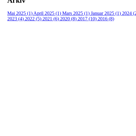
Arkiv
Mai 2025 (1)
April 2025 (1)
Mars 2025 (1)
Januar 2025 (1)
2024 (
2023 (4)
2022 (5)
2021 (6)
2020 (8)
2017 (10)
2016 (8)
Velkommen til Njård
Sammen blir vi best!
Sørkedalsveien 106,
0378 Oslo
E-post: info@njaard.no
Telefon:
23 22 22 50
Organisasjonsnummer: 971435577