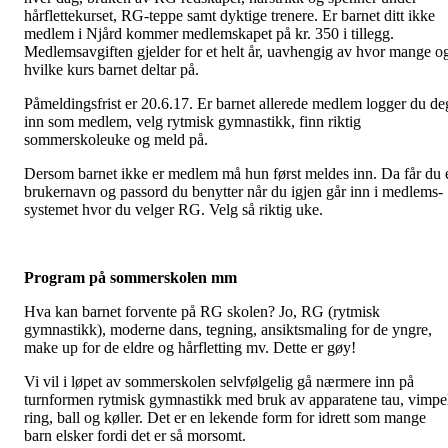
hårflettekurset, RG-teppe samt dyktige trenere. Er barnet ditt ikke
medlem i Njård kommer medlemskapet på kr. 350 i tillegg.
Medlemsavgiften gjelder for et helt år, uavhengig av hvor mange o
hvilke kurs barnet deltar på.
Påmeldingsfrist er 20.6.17. Er barnet allerede medlem logger du de
inn som medlem, velg rytmisk gymnastikk, finn riktig
sommerskoleuke og meld på.
Dersom barnet ikke er medlem må hun først meldes inn. Da får du 
brukernavn og passord du benytter når du igjen går inn i medlems-
systemet hvor du velger RG. Velg så riktig uke.
Program på sommerskolen mm
Hva kan barnet forvente på RG skolen? Jo, RG (rytmisk
gymnastikk), moderne dans, tegning, ansiktsmaling for de yngre,
make up for de eldre og hårfletting mv. Dette er gøy!
Vi vil i løpet av sommerskolen selvfølgelig gå nærmere inn på
turnformen rytmisk gymnastikk med bruk av apparatene tau, vimpe
ring, ball og køller. Det er en lekende form for idrett som mange
barn elsker fordi det er så morsomt.