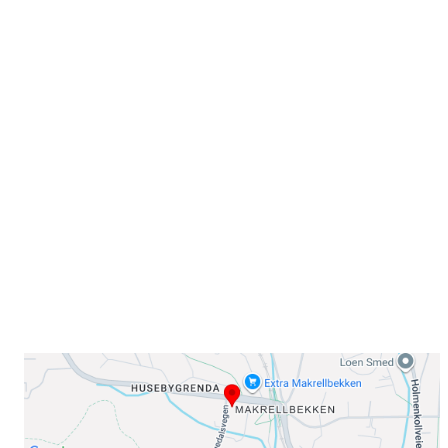
Velkommen til Njård
Sammen blir vi best!
Sørkedalsveien 106,
0378 Oslo
E-post: info@njaard.no
Telefon:
23 22 22 50
Organisasjonsnummer: 971435577
Her finner du oss