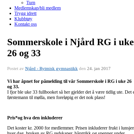
Turn
Medlemskap/bli medlem
Trygg idrett
Klubbtøy
Kontakt oss
Sommerskole i Njård RG i uke
26 og 33
Postet av
Njård - Rytmisk gymnastikk
den
24. jan 2017
Vi har åpnet for påmelding til vår Sommerskole i RG i uke 26
og 33.
I fjor ble uke 33 fullbooket så her gjelder det å være tidlig ute. Det 
førstemann til mølla, men foreløpig er det nok plass!
Pris*og hva den inkluderer
Det koster kr. 2000 for medlemmer. Prisen inkluderer frukt i lunsje
hver dag, bruken av RG redskaper, hårstrikk og spenner under