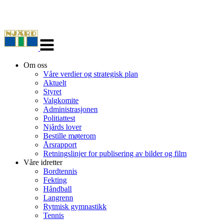
Veksle
navigasjon
Om oss
Våre verdier og strategisk plan
Aktuelt
Styret
Valgkomite
Administrasjonen
Politiattest
Njårds lover
Bestille møterom
Årsrapport
Retningslinjer for publisering av bilder og film
Våre idretter
Bordtennis
Fekting
Håndball
Langrenn
Rytmisk gymnastikk
Tennis