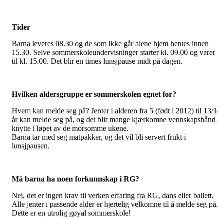
Tider
Barna leveres 08.30 og de som ikke går alene hjem hentes innen
15.30.
Selve sommerskoleundervisninger starter kl. 09.00 og varer
til kl. 15.00. Det blir en times lunsjpause midt på dagen.
Hvilken aldersgruppe er sommerskolen egnet for?
Hvem kan melde seg på? Jenter i alderen fra 5 (født i 2012) til 13/1
år kan melde seg på, og det blir mange kjærkomne vennskapsbånd 
knytte i løpet av de morsomme ukene.
Barna tar med seg matpakker, og det vil bli servert frukt i
lunsjpausen.
Må barna ha noen forkunnskap i RG?
Nei, det er ingen krav til verken erfaring fra RG, dans eller ballett.
Alle jenter i passende alder er hjertelig velkomne til å melde seg på.
Dette er en utrolig gøyal sommerskole!