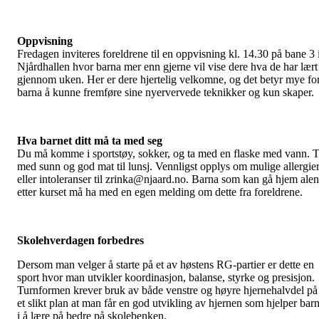
Oppvisning
Fredagen inviteres foreldrene til en oppvisning kl. 14.30 på bane 3 
Njårdhallen hvor barna mer enn gjerne vil vise dere hva de har lært
gjennom uken. Her er dere hjertelig velkomne, og det betyr mye fo
barna å kunne fremføre sine nyervervede teknikker og kun skaper.
Hva barnet ditt må ta med seg
Du må komme i sportstøy, sokker, og ta med en flaske med vann. 
med sunn og god mat til lunsj. Vennligst opplys om mulige allergie
eller intoleranser til zrinka@njaard.no. Barna som kan gå hjem ale
etter kurset må ha med en egen melding om dette fra foreldrene.
Skolehverdagen forbedres
Dersom man velger å starte på et av høstens RG-partier er dette en
sport hvor man utvikler koordinasjon, balanse, styrke og presisjon.
Turnformen krever bruk av både venstre og høyre hjernehalvdel på
et slikt plan at man får en god utvikling av hjernen som hjelper bar
i å lære på bedre på skolebenken.