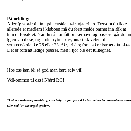
Påmelding:
Aller først går du inn på nettsiden vår, njaard.no. Dersom du ikke
allerede er medlem i klubben må du først melde barnet inn slik at
hun er forsikret. Når du så har fått brukernavn og passord går du in
igjen via disse, og under rytmisk gymnastikk velger du
sommerskoleuke 26 eller 33. Skynd deg for å sikre barnet ditt plass
Det er fortsatt ledige plasser, men i fjor ble det fulltegnet.
Hos oss kan bli så god man bare selv vil!
Velkommen til oss i Njård RG!
*Det er bindende påmelding, som betyr at pengene ikke blir refundert av endrede plan
eller ved for eksempel sykdom.