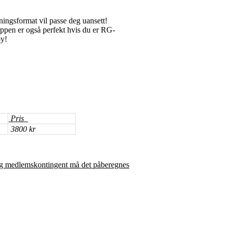
ningsformat vil passe deg uansett!
uppen er også perfekt hvis du er RG-
øy!
Pris
3800 kr
 og medlemskontingent må det påberegnes