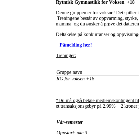
Rytmisk Gymnastikk for Voksen +18
Denne gruppen er for voksne! Det spiller in
Treningene består av oppvarming, styrke, 
mamma, og du ønsker å prøve det datteren di
Deltakelse på konkurranser og oppvisninge
Påmelding her!
Treninger:
Gruppe navn
RG for voksen +18
*Du må også betale medlemskontingent til
et transaksjonsgebyr på 2,99% + 2 kroner 
Vår-semester
Oppstart: uke 3