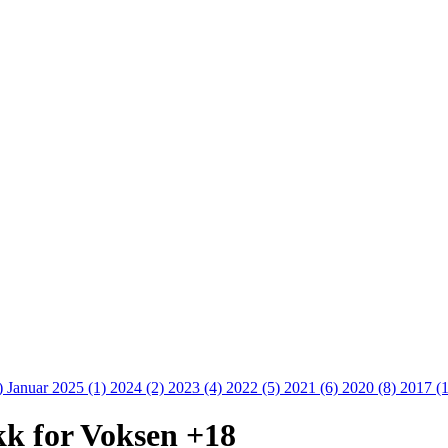
)
Januar 2025 (1)
2024 (2)
2023 (4)
2022 (5)
2021 (6)
2020 (8)
2017 (
k for Voksen +18