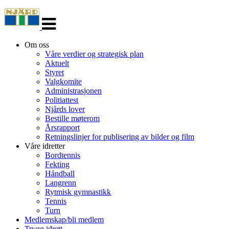
Veksle
navigasjon
Om oss
Våre verdier og strategisk plan
Aktuelt
Styret
Valgkomite
Administrasjonen
Politiattest
Njårds lover
Bestille møterom
Årsrapport
Retningslinjer for publisering av bilder og film
Våre idretter
Bordtennis
Fekting
Håndball
Langrenn
Rytmisk gymnastikk
Tennis
Turn
Medlemskap/bli medlem
Trygg idrett