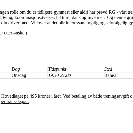
gen rolle om du er tidligere gymnast eller aldri har prøvd RG - vårt tre
tøying, koordinasjonsøvelser, litt turn, dans og mye mer. Og denne gr
n driver med. Vi lover at det blir interessant, nyttig og selvfølgelig g
r etter ønske:)
Dag
Tidspunkt
Sted
Onsdag
19.30-21.00
Bane3
 Hovedlaget på 495 kroner i året. Ved betaling av både treningsavgift
per transaksjon.