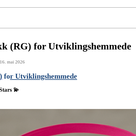
k (RG) for Utviklingshemmede
16. mai 2026
)
fo
r Utviklingshemmede
tars 💫