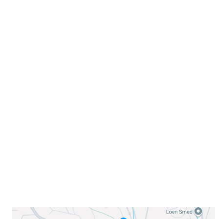
Velkommen til Njård
Sammen blir vi best!
Sørkedalsveien 106,
0378 Oslo
E-post: info@njaard.no
Telefon:
23 22 22 50
Organisasjonsnummer: 971435577
Her finner du oss