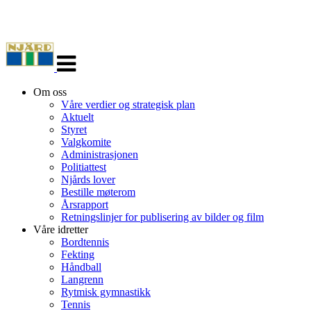
Veksle
navigasjon
Om oss
Våre verdier og strategisk plan
Aktuelt
Styret
Valgkomite
Administrasjonen
Politiattest
Njårds lover
Bestille møterom
Årsrapport
Retningslinjer for publisering av bilder og film
Våre idretter
Bordtennis
Fekting
Håndball
Langrenn
Rytmisk gymnastikk
Tennis