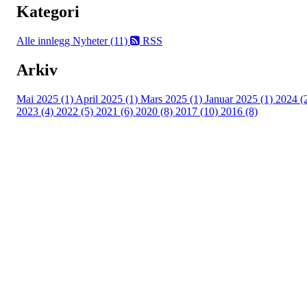
Kategori
Alle innlegg
Nyheter (11)
RSS
Arkiv
Mai 2025 (1)
April 2025 (1)
Mars 2025 (1)
Januar 2025 (1)
2024 (
2023 (4)
2022 (5)
2021 (6)
2020 (8)
2017 (10)
2016 (8)
Velkommen til Njård
Sammen blir vi best!
Sørkedalsveien 106,
0378 Oslo
E-post: info@njaard.no