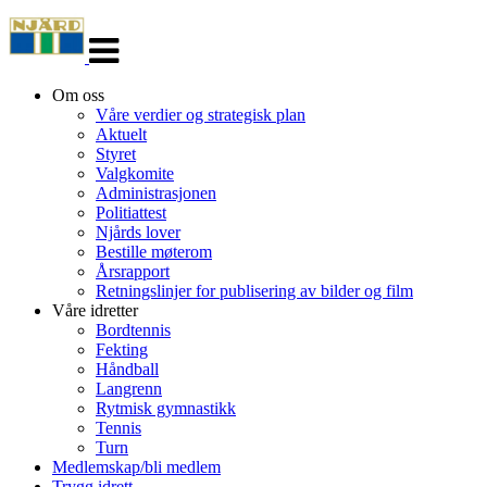
Veksle
navigasjon
Om oss
Våre verdier og strategisk plan
Aktuelt
Styret
Valgkomite
Administrasjonen
Politiattest
Njårds lover
Bestille møterom
Årsrapport
Retningslinjer for publisering av bilder og film
Våre idretter
Bordtennis
Fekting
Håndball
Langrenn
Rytmisk gymnastikk
Tennis
Turn
Medlemskap/bli medlem
Trygg idrett