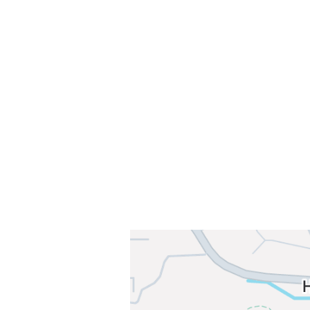
Velkommen til Njård
Sammen blir vi best!
Sørkedalsveien 106,
0378 Oslo
E-post: info@njaard.no
Telefon:
23 22 22 50
Organisasjonsnummer: 971435577
Her finner du oss