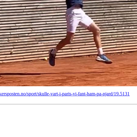
akersposten.no/sport/skulle-vart-i-paris-vi-fant-ham-pa-njard/19.5131