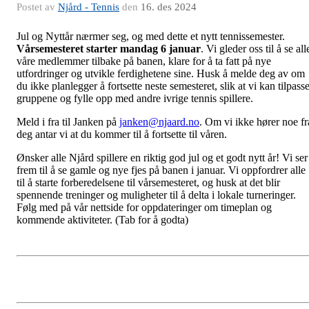
Postet av
Njård - Tennis
den
16. des 2024
Jul og Nyttår nærmer seg, og med dette et nytt tennissemester.
Vårsemesteret starter mandag 6 januar
. Vi gleder oss til å se all
våre medlemmer tilbake på banen, klare for å ta fatt på nye
utfordringer og utvikle ferdighetene sine. Husk å melde deg av om
du ikke planlegger å fortsette neste semesteret, slik at vi kan tilpass
gruppene og fylle opp med andre ivrige tennis spillere.
Meld i fra til Janken på
janken@njaard.no
. Om vi ikke hører noe fr
deg antar vi at du kommer til å fortsette til våren.
Ønsker alle Njård spillere en riktig god jul og et godt nytt år! Vi ser
frem til å se gamle og nye fjes på banen i januar.
Vi oppfordrer alle
til å starte forberedelsene til vårsemesteret, og husk at det blir
spennende treninger og muligheter til å delta i lokale turneringer.
Følg med på vår nettside for oppdateringer om timeplan og
kommende aktiviteter.
(Tab for å godta)