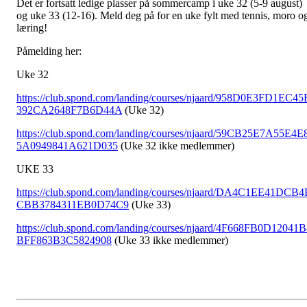
Det er fortsatt ledige plasser på sommercamp i uke 32 (5-9 august)
og uke 33 (12-16). Meld deg på for en uke fylt med tennis, moro o
læring!
Påmelding her:
Uke 32
https://club.spond.com/landing/courses/njaard/958D0E3FD1EC45
392CA2648F7B6D44A
(Uke 32)
https://club.spond.com/landing/courses/njaard/59CB25E7A55E4E
5A0949841A621D035
(Uke 32 ikke medlemmer)
UKE 33
https://club.spond.com/landing/courses/njaard/DA4C1EE41DCB4
CBB3784311EB0D74C9
(Uke 33)
https://club.spond.com/landing/courses/njaard/4F668FB0D12041
BFF863B3C5824908
(Uke 33 ikke medlemmer)