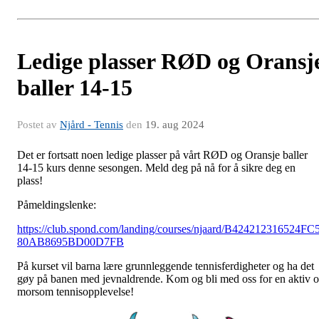
Ledige plasser RØD og Oransj
baller 14-15
Postet av
Njård - Tennis
den
19. aug 2024
Det er fortsatt noen ledige plasser på vårt RØD og Oransje baller
14-15 kurs denne sesongen. Meld deg på nå for å sikre deg en
plass!
Påmeldingslenke:
https://club.spond.com/landing/courses/njaard/B424212316524FC
80AB8695BD00D7FB
På kurset vil barna lære grunnleggende tennisferdigheter og ha det
gøy på banen med jevnaldrende. Kom og bli med oss for en aktiv 
morsom tennisopplevelse!