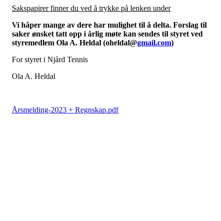
Sakspapirer finner du ved å trykke på lenken under
Vi håper mange av dere har mulighet til å delta. Forslag til
saker ønsket tatt opp i årlig møte kan sendes til styret ved
styremedlem Ola A. Heldal (oheldal@
gmail.com
)
For styret i Njård Tennis
Ola A. Heldal
Årsmelding-2023 + Regnskap.pdf
Justering av Priser på Kurs og
PT Timer 2023