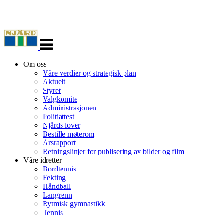
Veksle
navigasjon
Om oss
Våre verdier og strategisk plan
Aktuelt
Styret
Valgkomite
Administrasjonen
Politiattest
Njårds lover
Bestille møterom
Årsrapport
Retningslinjer for publisering av bilder og film
Våre idretter
Bordtennis
Fekting
Håndball
Langrenn
Rytmisk gymnastikk
Tennis