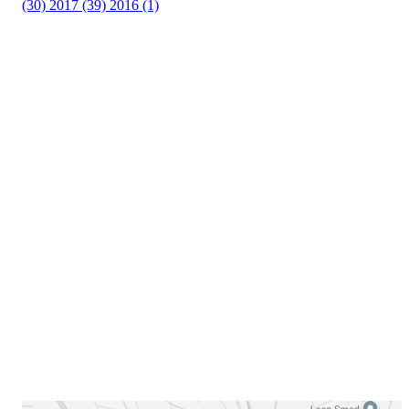
(30)
2017 (39)
2016 (1)
Velkommen til Njård
Sammen blir vi best!
Sørkedalsveien 106,
0378 Oslo
E-post: info@njaard.no
Telefon:
23 22 22 50
Organisasjonsnummer: 971435577
Her finner du oss