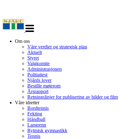
Veksle
navigasjon
Om oss
Våre verdier og strategisk plan
Aktuelt
Styret
Valgkomite
Administrasjonen
Politiattest
Njårds lover
Bestille møterom
Årsrapport
Retningslinjer for publisering av bilder og film
Våre idretter
Bordtennis
Fekting
Håndball
Langrenn
Rytmisk gymnastikk
Tennis