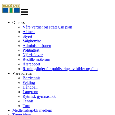
Veksle
navigasjon
Om oss
Våre verdier og strategisk plan
Aktuelt
Styret
Valgkomite
Administrasjonen
Politiattest
Njårds lover
Bestille møterom
Årsrapport
Retningslinjer for publisering av bilder og film
Våre idretter
Bordtennis
Fekting
Håndball
Langrenn
Rytmisk gymnastikk
Tennis
Turn
Medlemskap/bli medlem
Trygg idrett