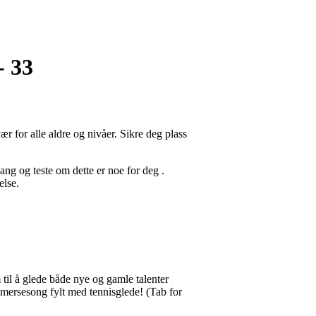
- 33
r for alle aldre og nivåer. Sikre deg plass
gang og teste om dette er noe for deg .
else.
 til å glede både nye og gamle talenter
ommersesong fylt med tennisglede!
(Tab for