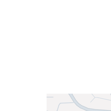
Velkommen til Njård
Sammen blir vi best!
Sørkedalsveien 106,
0378 Oslo
E-post: info@njaard.no
Telefon:
23 22 22 50
Organisasjonsnummer: 971435577
Her finner du oss