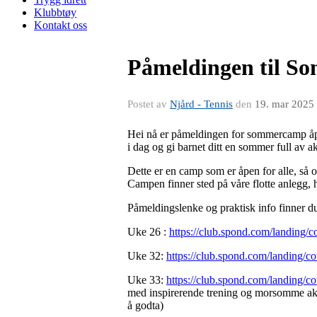
Klubbtøy
Kontakt oss
Påmeldingen til So
Postet av
Njård - Tennis
den
19. mar 2025
Hei nå er påmeldingen for sommercamp åpent
i dag og gi barnet ditt en sommer full av a
Dette er en camp som er åpen for alle, så om
Campen finner sted på våre flotte anlegg, 
Påmeldingslenke og praktisk info finner d
Uke 26 :
https://club.spond.com/landi
Uke 32:
https://club.spond.com/landin
Uke 33:
https://club.spond.com/landi
med inspirerende trening og morsomme akti
å godta)