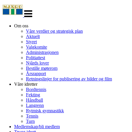
Veksle
navigasjon
Om oss
Våre verdier og strategisk plan
Aktuelt
Styret
Valgkomite
Administrasjonen
Politiattest
Njårds lover
Bestille møterom
Årsrapport
Retningslinjer for publisering av bilder og film
Våre idretter
Bordtennis
Fekting
Håndball
Langrenn
Rytmisk gymnastikk
Tennis
Turn
Medlemskap/bli medlem
Trygg idrett