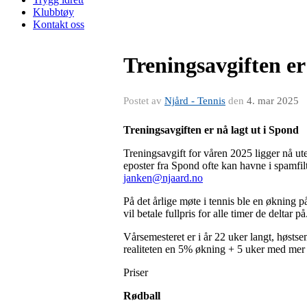
Klubbtøy
Kontakt oss
Treningsavgiften er
Postet av
Njård - Tennis
den
4. mar 2025
Treningsavgiften er nå lagt ut i Spond
Treningsavgift for våren 2025 ligger nå u
eposter fra Spond ofte kan havne i spamfilt
janken@njaard.no
På det årlige møte i tennis ble en økning 
vil betale fullpris for alle timer de deltar 
Vårsemesteret er i år 22 uker langt, høstse
realiteten en 5% økning + 5 uker med mer 
Priser
Rødball