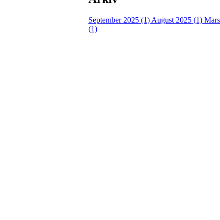
September 2025 (1)
August 2025 (1)
Mars
(1)
Velkommen til Njård
Sammen blir vi best!
Sørkedalsveien 106,
0378 Oslo
E-post: info@njaard.no
Telefon:
23 22 22 50
Organisasjonsnummer: 971435577