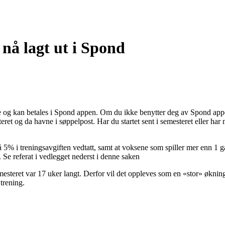
 nå lagt ut i Spond
te og kan betales i Spond appen. Om du ikke benytter deg av Spond appe
eret og da havne i søppelpost. Har du startet sent i semesteret eller har
på 5% i treningsavgiften vedtatt, samt at voksene som spiller mer enn 1 
på. Se referat i vedlegget nederst i denne saken
mesteret var 17 uker langt. Derfor vil det oppleves som en «stor» økning 
trening.