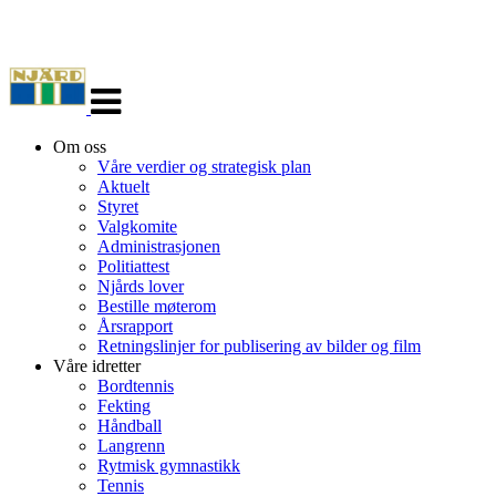
Veksle
navigasjon
Om oss
Våre verdier og strategisk plan
Aktuelt
Styret
Valgkomite
Administrasjonen
Politiattest
Njårds lover
Bestille møterom
Årsrapport
Retningslinjer for publisering av bilder og film
Våre idretter
Bordtennis
Fekting
Håndball
Langrenn
Rytmisk gymnastikk
Tennis