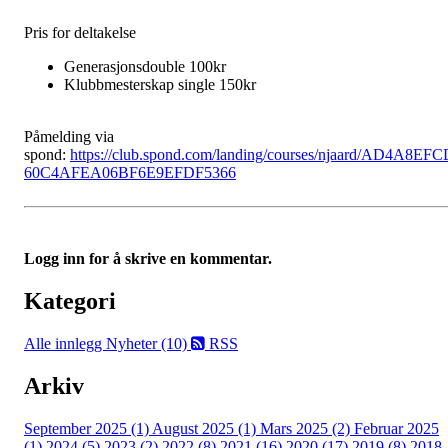
Pris for deltakelse
Generasjonsdouble 100kr
Klubbmesterskap single 150kr
Påmelding via
spond:
https://club.spond.com/landing/courses/njaard/AD4A8EFC
60C4AFEA06BF6E9EFDF5366
Logg inn for å skrive en kommentar.
Kategori
Alle innlegg
Nyheter (10)
RSS
Arkiv
September 2025 (1)
August 2025 (1)
Mars 2025 (2)
Februar 2025
(1)
2024 (5)
2023 (2)
2022 (8)
2021 (16)
2020 (17)
2019 (8)
2018