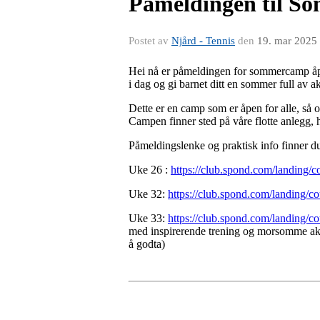
Påmeldingen til So
Postet av
Njård - Tennis
den
19. mar 2025
Hei nå er påmeldingen for sommercamp åpent
i dag og gi barnet ditt en sommer full av a
Dette er en camp som er åpen for alle, så om
Campen finner sted på våre flotte anlegg, 
Påmeldingslenke og praktisk info finner d
Uke 26 :
https://club.spond.com/landi
Uke 32:
https://club.spond.com/landin
Uke 33:
https://club.spond.com/landi
med inspirerende trening og morsomme akti
å godta)