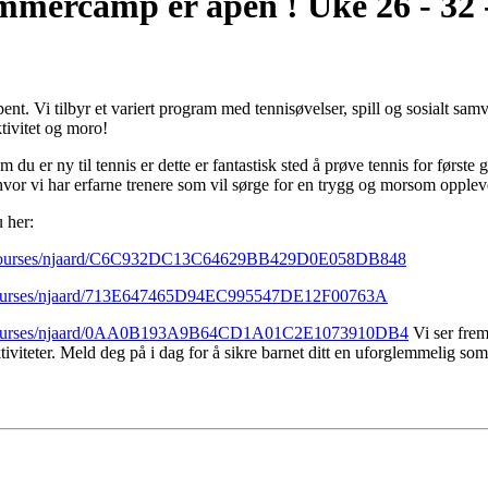
mmercamp er åpen ! Uke 26 - 32 
. Vi tilbyr et variert program med tennisøvelser, spill og sosialt samvæ
ktivitet og moro!
 du er ny til tennis er dette er fantastisk sted å prøve tennis for første 
hvor vi har erfarne trenere som vil sørge for en trygg og morsom opplev
u her:
ng/courses/njaard/C6C932DC13C64629BB429D0E058DB848
g/courses/njaard/713E647465D94EC995547DE12F00763A
ng/courses/njaard/0AA0B193A9B64CD1A01C2E1073910DB4
Vi ser frem
viteter. Meld deg på i dag for å sikre barnet ditt en uforglemmelig s