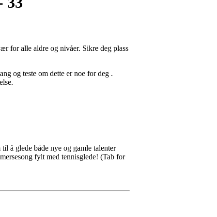
- 33
r for alle aldre og nivåer. Sikre deg plass
gang og teste om dette er noe for deg .
else.
 til å glede både nye og gamle talenter
ommersesong fylt med tennisglede!
(Tab for