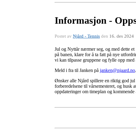
Informasjon - Opps
Postet av
Njård - Tennis
den
16. des 2024
Jul og Nyttår nærmer seg, og med dette et 
på banen, klare for å ta fatt på nye utford
vi kan tilpasse gruppene og fylle opp med a
Meld i fra til Janken på
janken@njaard.no
Ønsker alle Njård spillere en riktig god jul
forberedelsene til vårsemesteret, og husk at
oppdateringer om timeplan og kommende a