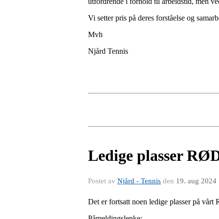
utfordrende i forhold til arbeidstid, men ve
Vi setter pris på deres forståelse og sama
Mvh
Njård Tennis
Ledige plasser RØD
Postet av
Njård - Tennis
den
19. aug 2024
Det er fortsatt noen ledige plasser på vår
Påmeldingslenke: