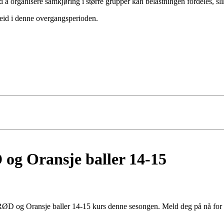
d å organisere samkjøring i større grupper kan belastningen fordeles, sli
rbeid i denne overgangsperioden.
 og Oransje baller 14-15
t RØD og Oransje baller 14-15 kurs denne sesongen. Meld deg på nå for 