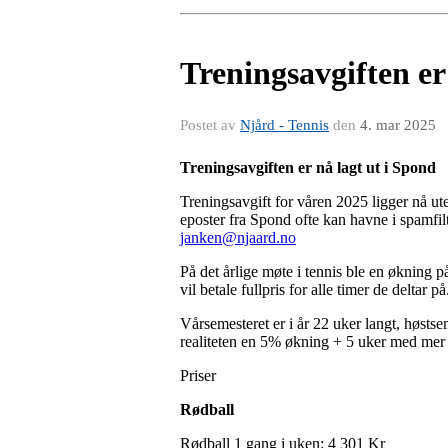
Treningsavgiften er
Postet av
Njård - Tennis
den
4. mar 2025
Treningsavgiften er nå lagt ut i Spond
Treningsavgift for våren 2025 ligger nå u
eposter fra Spond ofte kan havne i spamfilt
janken@njaard.no
På det årlige møte i tennis ble en økning 
vil betale fullpris for alle timer de deltar 
Vårsemesteret er i år 22 uker langt, høstse
realiteten en 5% økning + 5 uker med mer 
Priser
Rødball
Rødball 1 gang i uken:
4 301 Kr