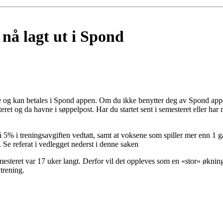
 nå lagt ut i Spond
te og kan betales i Spond appen. Om du ikke benytter deg av Spond appe
eret og da havne i søppelpost. Har du startet sent i semesteret eller har
på 5% i treningsavgiften vedtatt, samt at voksene som spiller mer enn 1 
på. Se referat i vedlegget nederst i denne saken
mesteret var 17 uker langt. Derfor vil det oppleves som en «stor» økning 
trening.