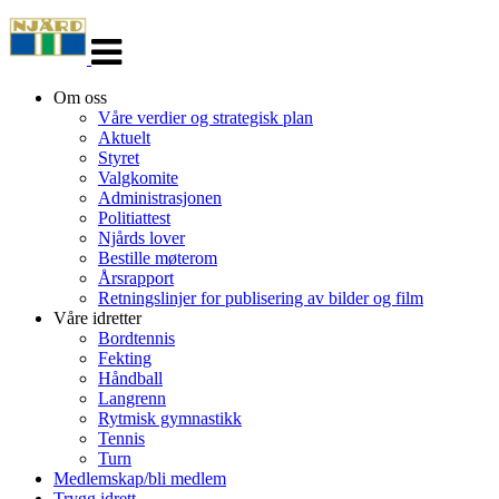
Veksle
navigasjon
Om oss
Våre verdier og strategisk plan
Aktuelt
Styret
Valgkomite
Administrasjonen
Politiattest
Njårds lover
Bestille møterom
Årsrapport
Retningslinjer for publisering av bilder og film
Våre idretter
Bordtennis
Fekting
Håndball
Langrenn
Rytmisk gymnastikk
Tennis
Turn
Medlemskap/bli medlem
Trygg idrett