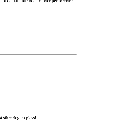
k at det kun blir noen runder per foreldre.
å sikre deg en plass!