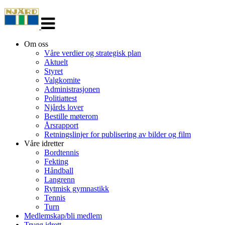
Veksle
navigasjon
Om oss
Våre verdier og strategisk plan
Aktuelt
Styret
Valgkomite
Administrasjonen
Politiattest
Njårds lover
Bestille møterom
Årsrapport
Retningslinjer for publisering av bilder og film
Våre idretter
Bordtennis
Fekting
Håndball
Langrenn
Rytmisk gymnastikk
Tennis
Turn
Medlemskap/bli medlem
Trygg idrett