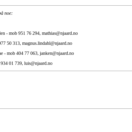
på noe:
olen - mob 951 76 294, mathias@njaard.no
 977 50 313, magnus.lindahl@njaard.no
ene - mob 404 77 063, janken@njaard.no
b 934 01 739, luis@njaard.no