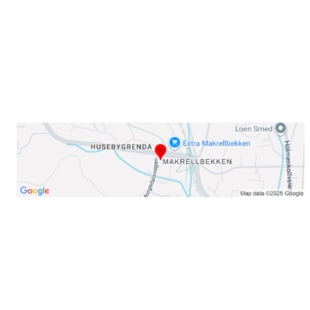
E-post: info@njaard.no
Telefon:
23 22 22 50
Organisasjonsnummer: 971435577
Her finner du oss