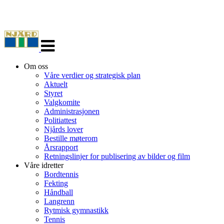
Veksle
navigasjon
Om oss
Våre verdier og strategisk plan
Aktuelt
Styret
Valgkomite
Administrasjonen
Politiattest
Njårds lover
Bestille møterom
Årsrapport
Retningslinjer for publisering av bilder og film
Våre idretter
Bordtennis
Fekting
Håndball
Langrenn
Rytmisk gymnastikk
Tennis