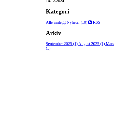
16.12.2024
Kategori
Alle innlegg
Nyheter (10)
RSS
Arkiv
September 2025 (1)
August 2025 (1)
Mars
(1)
Velkommen til Njård
Sammen blir vi best!
Sørkedalsveien 106,
0378 Oslo