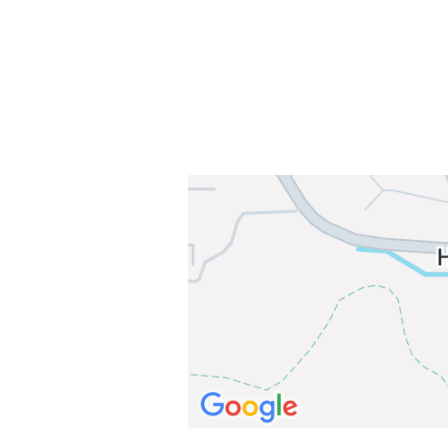
E-post: info@njaard.no
Telefon:
23 22 22 50
Organisasjonsnummer: 971435577
Her finner du oss