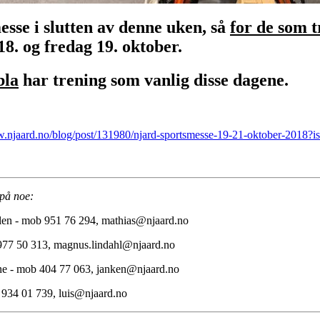
sse i slutten av denne uken, så
for de som t
8. og fredag 19. oktober.
bla
har trening som vanlig disse dagene.
w.njaard.no/blog/post/131980/njard-sportsmesse-19-21-oktober-2018?i
 på noe:
olen - mob 951 76 294, mathias@njaard.no
 977 50 313, magnus.lindahl@njaard.no
ene - mob 404 77 063, janken@njaard.no
b 934 01 739, luis@njaard.no