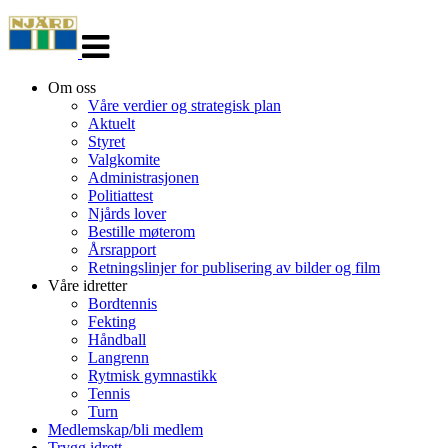
Veksle
navigasjon
Om oss
Våre verdier og strategisk plan
Aktuelt
Styret
Valgkomite
Administrasjonen
Politiattest
Njårds lover
Bestille møterom
Årsrapport
Retningslinjer for publisering av bilder og film
Våre idretter
Bordtennis
Fekting
Håndball
Langrenn
Rytmisk gymnastikk
Tennis
Turn
Medlemskap/bli medlem
Trygg idrett