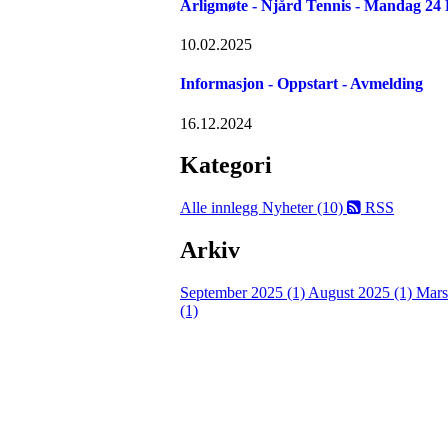
Årligmøte - Njård Tennis - Mandag 24
10.02.2025
Informasjon - Oppstart - Avmelding
16.12.2024
Kategori
Alle innlegg
Nyheter (10)
RSS
Arkiv
September 2025 (1)
August 2025 (1)
Mars
(1)
Velkommen til Njård