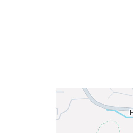
Sammen blir vi best!
Sørkedalsveien 106,
0378 Oslo
E-post: info@njaard.no
Telefon:
23 22 22 50
Organisasjonsnummer: 971435577
Her finner du oss