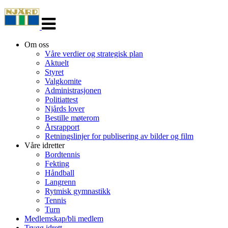
Veksle
navigasjon
Om oss
Våre verdier og strategisk plan
Aktuelt
Styret
Valgkomite
Administrasjonen
Politiattest
Njårds lover
Bestille møterom
Årsrapport
Retningslinjer for publisering av bilder og film
Våre idretter
Bordtennis
Fekting
Håndball
Langrenn
Rytmisk gymnastikk
Tennis
Turn
Medlemskap/bli medlem
Trygg idrett