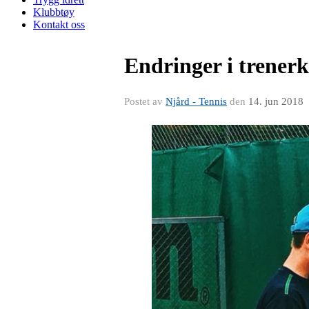
Klubbtøy
Kontakt oss
Endringer i trener
Postet av
Njård - Tennis
den
14. jun 2018