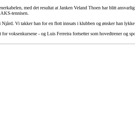
enerkabelen, med det resultat at Janken Veland Thoen har blitt ansvarl
g AKS-tennisen.
i Njård. Vi takker han for en flott innsats i klubben og ønsker han lykke 
for voksenkursene - og Luis Ferreira fortsetter som hovedtrener og spor