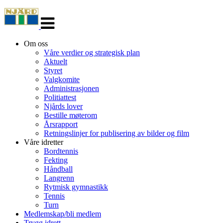
Veksle
navigasjon
Om oss
Våre verdier og strategisk plan
Aktuelt
Styret
Valgkomite
Administrasjonen
Politiattest
Njårds lover
Bestille møterom
Årsrapport
Retningslinjer for publisering av bilder og film
Våre idretter
Bordtennis
Fekting
Håndball
Langrenn
Rytmisk gymnastikk
Tennis
Turn
Medlemskap/bli medlem
Trygg idrett