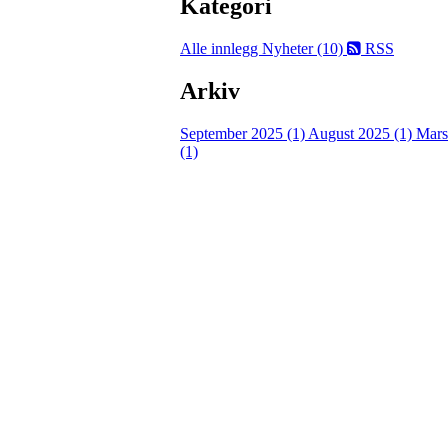
Kategori
Alle innlegg
Nyheter (10)
RSS
Arkiv
September 2025 (1)
August 2025 (1)
Mars
(1)
Velkommen til Njård
Sammen blir vi best!
Sørkedalsveien 106,
0378 Oslo
E-post: info@njaard.no