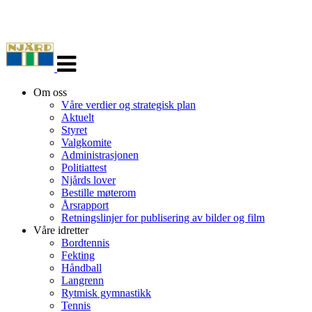
Veksle
navigasjon
Om oss
Våre verdier og strategisk plan
Aktuelt
Styret
Valgkomite
Administrasjonen
Politiattest
Njårds lover
Bestille møterom
Årsrapport
Retningslinjer for publisering av bilder og film
Våre idretter
Bordtennis
Fekting
Håndball
Langrenn
Rytmisk gymnastikk
Tennis