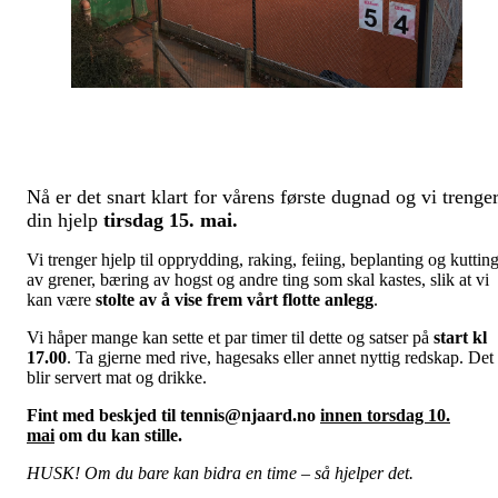
Nå er det snart klart for vårens første dugnad og vi trenge
din hjelp
tirsdag 15. mai.
Vi trenger hjelp til opprydding, raking, feiing, beplanting og kuttin
av grener, bæring av hogst og andre ting som skal kastes, slik at vi
kan være
stolte av å vise frem vårt flotte anlegg
.
Vi håper mange kan sette et par timer til dette og satser på
start kl
17.00
. Ta gjerne med rive, hagesaks eller annet nyttig redskap. Det
blir servert mat og drikke.
Fint med beskjed til tennis@njaard.no
innen torsdag 10.
mai
om du kan stille.
HUSK! Om du bare kan bidra en time – så hjelper det.