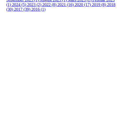
(1)
2024 (5)
2023 (2)
2022 (8)
2021 (16)
2020 (17)
2019 (8)
2018
(30)
2017 (39)
2016 (1)
Velkommen til Njård
Sammen blir vi best!
Sørkedalsveien 106,
0378 Oslo
E-post: info@njaard.no
Telefon:
23 22 22 50
Organisasjonsnummer: 971435577
Her finner du oss