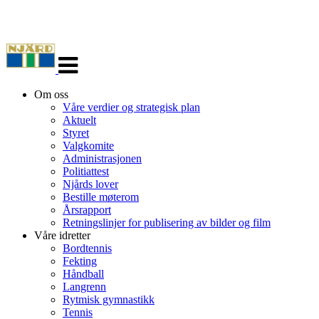
Veksle
navigasjon
Om oss
Våre verdier og strategisk plan
Aktuelt
Styret
Valgkomite
Administrasjonen
Politiattest
Njårds lover
Bestille møterom
Årsrapport
Retningslinjer for publisering av bilder og film
Våre idretter
Bordtennis
Fekting
Håndball
Langrenn
Rytmisk gymnastikk
Tennis