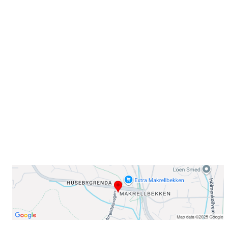
Velkommen til Njård
Sammen blir vi best!
Sørkedalsveien 106,
0378 Oslo
E-post: info@njaard.no
Telefon:
23 22 22 50
Organisasjonsnummer: 971435577
Her finner du oss