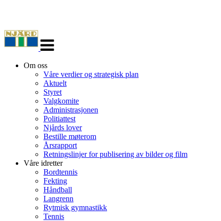
Veksle
navigasjon
Om oss
Våre verdier og strategisk plan
Aktuelt
Styret
Valgkomite
Administrasjonen
Politiattest
Njårds lover
Bestille møterom
Årsrapport
Retningslinjer for publisering av bilder og film
Våre idretter
Bordtennis
Fekting
Håndball
Langrenn
Rytmisk gymnastikk
Tennis