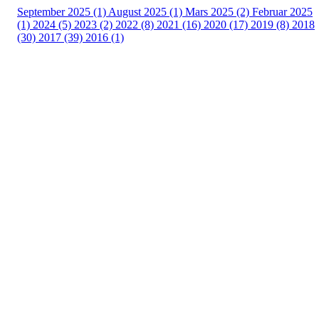
September 2025 (1)
August 2025 (1)
Mars 2025 (2)
Februar 2025
(1)
2024 (5)
2023 (2)
2022 (8)
2021 (16)
2020 (17)
2019 (8)
2018
(30)
2017 (39)
2016 (1)
Velkommen til Njård
Sammen blir vi best!
Sørkedalsveien 106,
0378 Oslo
E-post: info@njaard.no
Telefon:
23 22 22 50
Organisasjonsnummer: 971435577