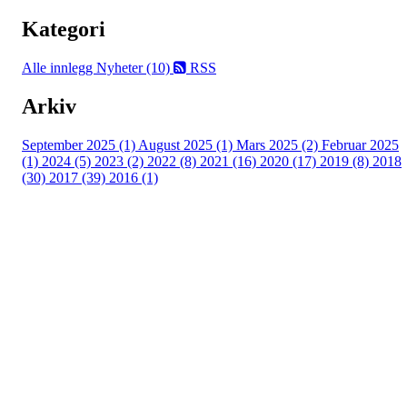
Kategori
Alle innlegg
Nyheter (10)
RSS
Arkiv
September 2025 (1)
August 2025 (1)
Mars 2025 (2)
Februar 2025
(1)
2024 (5)
2023 (2)
2022 (8)
2021 (16)
2020 (17)
2019 (8)
2018
(30)
2017 (39)
2016 (1)
Velkommen til Njård
Sammen blir vi best!
Sørkedalsveien 106,
0378 Oslo