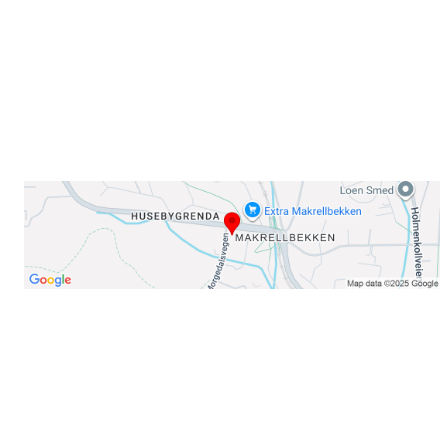
E-post: info@njaard.no
Telefon:
23 22 22 50
Organisasjonsnummer: 971435577
Her finner du oss