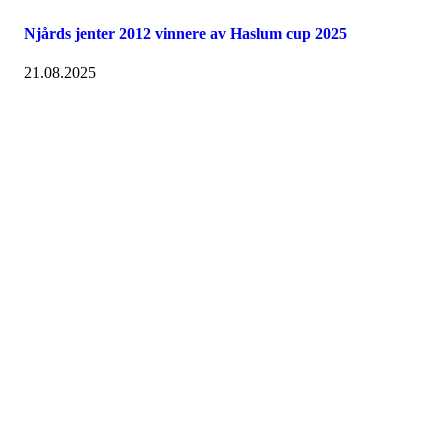
Njårds jenter 2012 vinnere av Haslum cup 2025
21.08.2025
Velkommen til Njård
Sammen blir vi best!
Sørkedalsveien 106,
0378 Oslo
E-post: info@njaard.no
Telefon:
23 22 22 50
Organisasjonsnummer: 971435577