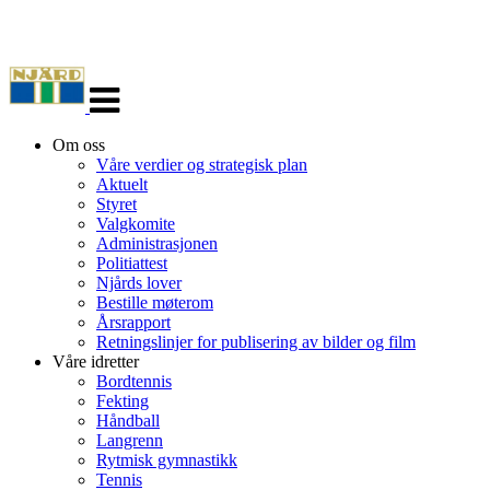
Veksle
navigasjon
Om oss
Våre verdier og strategisk plan
Aktuelt
Styret
Valgkomite
Administrasjonen
Politiattest
Njårds lover
Bestille møterom
Årsrapport
Retningslinjer for publisering av bilder og film
Våre idretter
Bordtennis
Fekting
Håndball
Langrenn
Rytmisk gymnastikk
Tennis