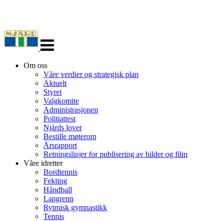
Veksle
navigasjon
Om oss
Våre verdier og strategisk plan
Aktuelt
Styret
Valgkomite
Administrasjonen
Politiattest
Njårds lover
Bestille møterom
Årsrapport
Retningslinjer for publisering av bilder og film
Våre idretter
Bordtennis
Fekting
Håndball
Langrenn
Rytmisk gymnastikk
Tennis