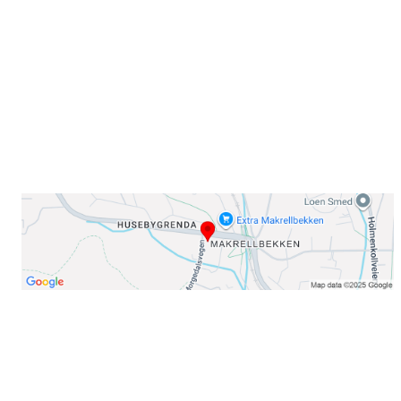
0378 Oslo
E-post: info@njaard.no
Telefon:
23 22 22 50
Organisasjonsnummer: 971435577
Her finner du oss