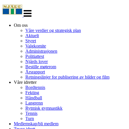
Veksle
navigasjon
Om oss
Våre verdier og strategisk plan
Aktuelt
Styret
Valgkomite
Administrasjonen
Politiattest
Njårds lover
Bestille møterom
Årsrapport
Retningslinjer for publisering av bilder og film
Våre idretter
Bordtennis
Fekting
Håndball
Langrenn
Rytmisk gymnastikk
Tennis
Turn
Medlemskap/bli medlem
Trygg idrett