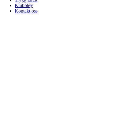
Klubbtøy
Kontakt oss
Velkommen til Njård
Sammen blir vi best!
Sørkedalsveien 106,
0378 Oslo
E-post: info@njaard.no
Telefon:
23 22 22 50
Organisasjonsnummer: 971435577