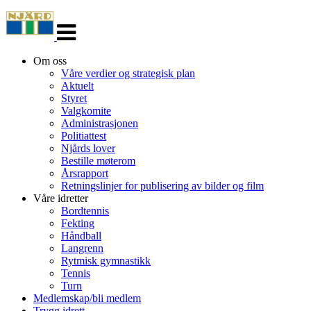
Veksle
navigasjon
Om oss
Våre verdier og strategisk plan
Aktuelt
Styret
Valgkomite
Administrasjonen
Politiattest
Njårds lover
Bestille møterom
Årsrapport
Retningslinjer for publisering av bilder og film
Våre idretter
Bordtennis
Fekting
Håndball
Langrenn
Rytmisk gymnastikk
Tennis
Turn
Medlemskap/bli medlem
Trygg idrett