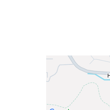
Sørkedalsveien 106,
0378 Oslo
E-post: info@njaard.no
Telefon:
23 22 22 50
Organisasjonsnummer: 971435577
Her finner du oss