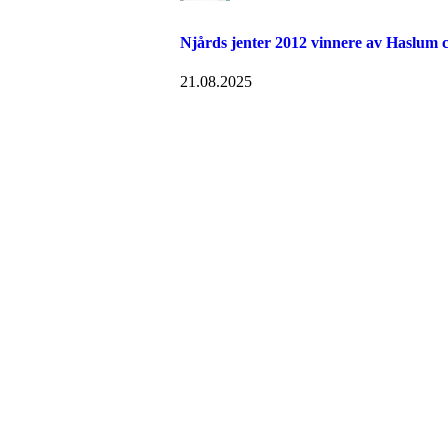
Njårds jenter 2012 vinnere av Haslum 
21.08.2025
Velkommen til Njård
Sammen blir vi best!
Sørkedalsveien 106,
0378 Oslo
E-post: info@njaard.no
Telefon:
23 22 22 50
Organisasjonsnummer: 971435577