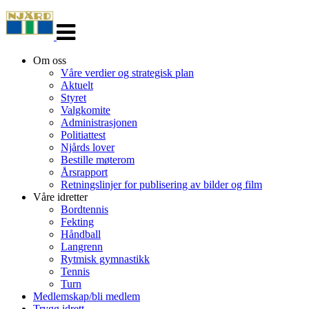
Veksle
navigasjon
Om oss
Våre verdier og strategisk plan
Aktuelt
Styret
Valgkomite
Administrasjonen
Politiattest
Njårds lover
Bestille møterom
Årsrapport
Retningslinjer for publisering av bilder og film
Våre idretter
Bordtennis
Fekting
Håndball
Langrenn
Rytmisk gymnastikk
Tennis
Turn
Medlemskap/bli medlem
Trygg idrett