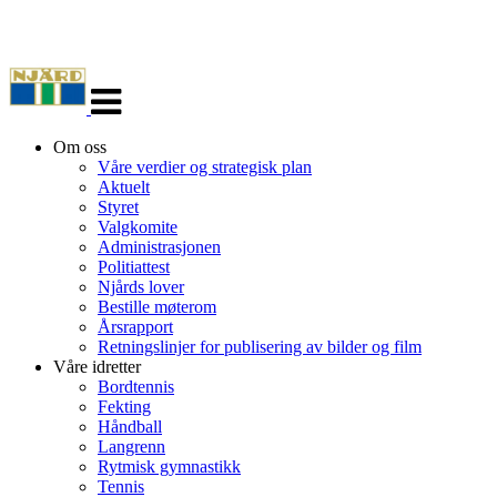
Veksle
navigasjon
Om oss
Våre verdier og strategisk plan
Aktuelt
Styret
Valgkomite
Administrasjonen
Politiattest
Njårds lover
Bestille møterom
Årsrapport
Retningslinjer for publisering av bilder og film
Våre idretter
Bordtennis
Fekting
Håndball
Langrenn
Rytmisk gymnastikk
Tennis