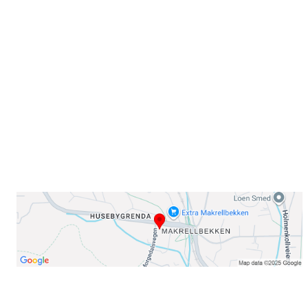
Sammen blir vi best!
Sørkedalsveien 106,
0378 Oslo
E-post: info@njaard.no
Telefon:
23 22 22 50
Organisasjonsnummer: 971435577
Her finner du oss