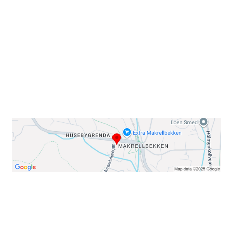
Sørkedalsveien 106,
0378 Oslo
E-post: info@njaard.no
Telefon:
23 22 22 50
Organisasjonsnummer: 971435577
Her finner du oss