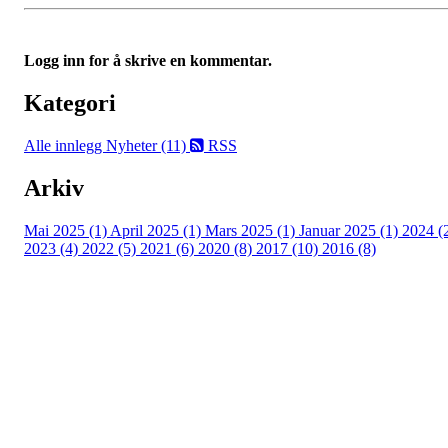
Logg inn for å skrive en kommentar.
Kategori
Alle innlegg
Nyheter (11)
RSS
Arkiv
Mai 2025 (1)
April 2025 (1)
Mars 2025 (1)
Januar 2025 (1)
2024 (
2023 (4)
2022 (5)
2021 (6)
2020 (8)
2017 (10)
2016 (8)
Velkommen til Njård
Sammen blir vi best!