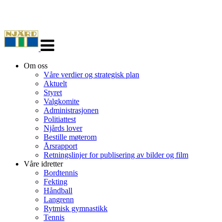
Veksle
navigasjon
Om oss
Våre verdier og strategisk plan
Aktuelt
Styret
Valgkomite
Administrasjonen
Politiattest
Njårds lover
Bestille møterom
Årsrapport
Retningslinjer for publisering av bilder og film
Våre idretter
Bordtennis
Fekting
Håndball
Langrenn
Rytmisk gymnastikk
Tennis