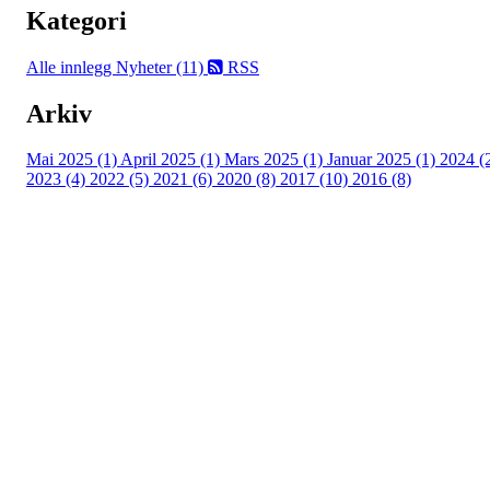
Kategori
Alle innlegg
Nyheter (11)
RSS
Arkiv
Mai 2025 (1)
April 2025 (1)
Mars 2025 (1)
Januar 2025 (1)
2024 (
2023 (4)
2022 (5)
2021 (6)
2020 (8)
2017 (10)
2016 (8)
Velkommen til Njård
Sammen blir vi best!
Sørkedalsveien 106,
0378 Oslo
E-post: info@njaard.no