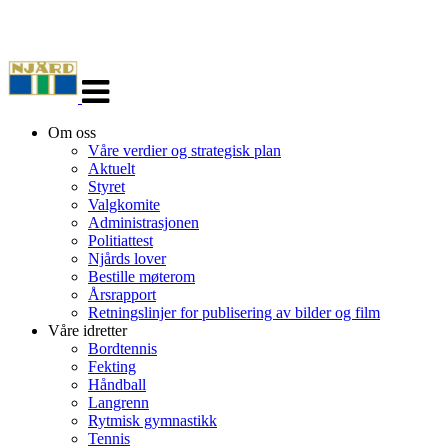
Veksle
navigasjon
Om oss
Våre verdier og strategisk plan
Aktuelt
Styret
Valgkomite
Administrasjonen
Politiattest
Njårds lover
Bestille møterom
Årsrapport
Retningslinjer for publisering av bilder og film
Våre idretter
Bordtennis
Fekting
Håndball
Langrenn
Rytmisk gymnastikk
Tennis