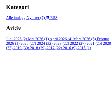
Kategori
Alle innlegg
Nyheter (7)
RSS
Arkiv
Juni 2026 (2)
Mai 2026 (1)
April 2026 (4)
Mars 2026 (6)
Februar
2026 (1)
2025 (27)
2024 (32)
2023 (22)
2022 (27)
2021 (25)
2020
(32)
2019 (30)
2018 (29)
2017 (22)
2016 (9)
2015 (1)
Velkommen til Njård
Sammen blir vi best!
Sørkedalsveien 106,
0378 Oslo