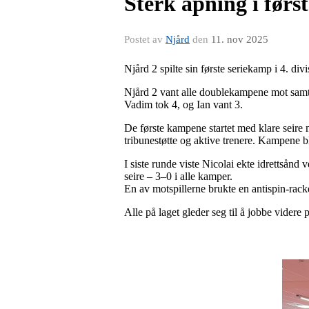
Sterk åpning i først
Postet av
Njård
den
11. nov 2025
Njård 2 spilte sin første seriekamp i 4. di
Njård 2 vant alle doublekampene mot samtl
Vadim tok 4, og Ian vant 3.
De første kampene startet med klare seire 
tribunestøtte og aktive trenere. Kampene bl
I siste runde viste Nicolai ekte idrettsånd v
seire – 3–0 i alle kamper.
En av motspillerne brukte en antispin-racke
Alle på laget gleder seg til å jobbe videre