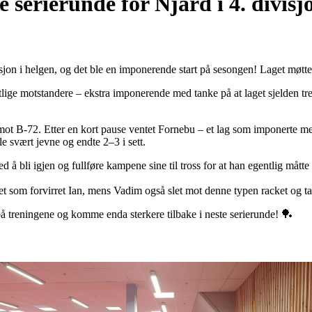
e serierunde for Njård i 4. divisj
visjon i helgen, og det ble en imponerende start på sesongen! Laget møtt
ige motstandere – ekstra imponerende med tanke på at laget sjelden tre
mot B-72. Etter en kort pause ventet Fornebu – et lag som imponerte med
e svært jevne og endte 2–3 i sett.
ed å bli igjen og fullføre kampene sine til tross for at han egentlig måtte
t som forvirret Ian, mens Vadim også slet mot denne typen racket og tap
 på treningene og komme enda sterkere tilbake i neste serierunde! 🏓