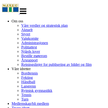
Veksle
navigasjon
Om oss
Våre verdier og strategisk plan
Aktuelt
Styret
Valgkomite
Administrasjonen
Politiattest
Njårds lover
Bestille møterom
Årsrapport
Retningslinjer for publisering av bilder og film
Våre idretter
Bordtennis
Fekting
Håndball
Langrenn
Rytmisk gymnastikk
Tennis
Turn
Medlemskap/bli medlem
Trygg idrett