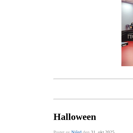
Halloween
Postet av
Njård
den
31. okt 2025