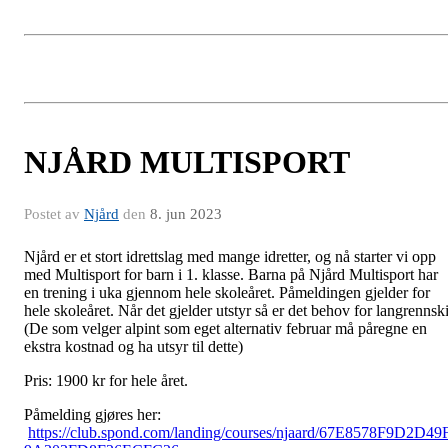
NJÅRD MULTISPORT
Postet av
Njård
den
8. jun 2023
Njård er et stort idrettslag med mange idretter, og nå starter vi opp
med Multisport for barn i 1. klasse. Barna på Njård Multisport har
en trening i uka gjennom hele skoleåret. Påmeldingen gjelder for
hele skoleåret. Når det gjelder utstyr så er det behov for langrennski
(De som velger alpint som eget alternativ februar må påregne en
ekstra kostnad og ha utsyr til dette)
Pris: 1900 kr for hele året.
Påmelding gjøres her:
https://club.spond.com/landing/courses/njaard/67E8578F9D2D49