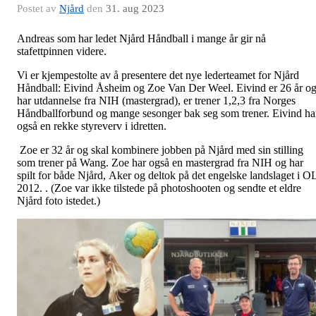
Postet av
Njård
den
31. aug 2023
Andreas som har ledet Njård Håndball i mange år gir nå
stafettpinnen videre.
Vi er kjempestolte av å presentere det nye lederteamet for Njård
Håndball: Eivind Åsheim og Zoe Van Der Weel. Eivind er 26 år o
har utdannelse fra NIH (mastergrad), er trener 1,2,3 fra Norges
Håndballforbund og mange sesonger bak seg som trener. Eivind ha
også en rekke styreverv i idretten.
Zoe er 32 år og skal kombinere jobben på Njård med sin stilling
som trener på Wang. Zoe har også en mastergrad fra NIH og har
spilt for både Njård, Aker og deltok på det engelske landslaget i O
2012. . (Zoe var ikke tilstede på photoshooten og sendte et eldre
Njård foto istedet.)