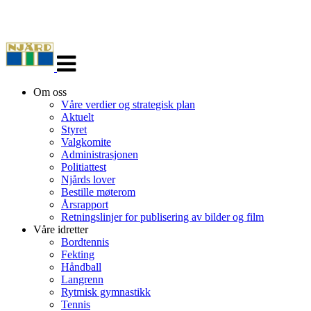
Veksle
navigasjon
Om oss
Våre verdier og strategisk plan
Aktuelt
Styret
Valgkomite
Administrasjonen
Politiattest
Njårds lover
Bestille møterom
Årsrapport
Retningslinjer for publisering av bilder og film
Våre idretter
Bordtennis
Fekting
Håndball
Langrenn
Rytmisk gymnastikk
Tennis