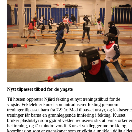
Nytt tilpasset tilbud for de yngste
Til høsten oppretter Njård fekting et nytt treningstilbud for de
yngste. Fektelek er kurset som introduserer fekting gjennom
treninger tilpasset barn fra 7-9 år. Med tilpasset utstyr, og lekbaserte
treninger får barna en grunnleggende innføring i fekting. Kurset
bruker plastutstyr som gjør at vekten reduseres slik at barna orker e
hel trening, og får mindre vondt. Kurset vektlegger motorikk, og
koordinasjon som er egenskaper som er viktig å utvikle i tidlig alder