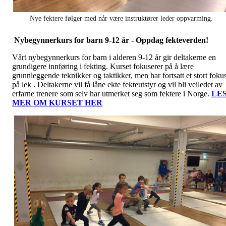
Nye fektere følger med når være instruktører leder oppvarming.
Nybegynnerkurs for barn 9-12 år - Oppdag fekteverden!
Vårt nybegynnerkurs for barn i alderen 9-12 år gir deltakerne en
grundigere innføring i fekting. Kurset fokuserer på å lære
grunnleggende teknikker og taktikker, men har fortsatt et stort foku
på lek . Deltakerne vil få låne ekte fekteutstyr og vil bli veiledet av
erfarne trenere som selv har utmerket seg som fektere i Norge.
LE
MER OM KURSET HER