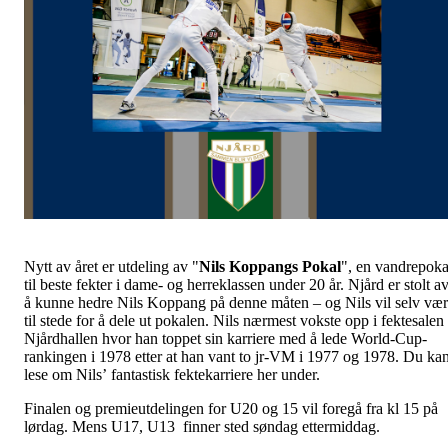
Nytt av året er utdeling av "
Nils Koppangs Pokal
", en vandrepoka
til beste fekter i dame- og herreklassen under 20 år. Njård er stolt a
å kunne hedre Nils Koppang på denne måten – og Nils vil selv væ
til stede for å dele ut pokalen. Nils nærmest vokste opp i fektesalen 
Njårdhallen hvor han toppet sin karriere med å lede World-Cup-
rankingen i 1978 etter at han vant to jr-VM i 1977 og 1978. Du ka
lese om Nils’ fantastisk fektekarriere her under.
Finalen og premieutdelingen for U20 og 15 vil foregå fra kl 15 på
lørdag. Mens U17, U13 finner sted søndag ettermiddag.