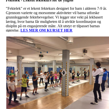
Fektelek - Lekent fektekurs for de yngste
"Fektelek" er et lekent fektekurs designet for barn i alderen 7-9 år.
Gjennom varierte og morsomme aktiviteter vil barna utforske
grunnleggende fektebevegelser. Vi legger stor vekt på lekbasert
læring, hvor barna får muligheten til å utvikle koordinasjon og
disiplin på en engasjerende måte. Alt utstyr er tilpasset barnas
størrelse.
LES MER OM KURSET HER