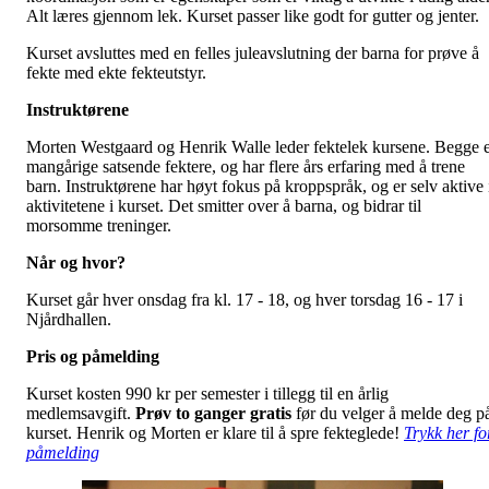
Alt læres gjennom lek. Kurset passer like godt for gutter og jenter.
Kurset avsluttes med en felles juleavslutning der barna for prøve å
fekte med ekte fekteutstyr.
Instruktørene
Morten Westgaard og Henrik Walle leder fektelek kursene. Begge 
mangårige satsende fektere, og har flere års erfaring med å trene
barn. Instruktørene har høyt fokus på kroppspråk, og er selv aktive 
aktivitetene i kurset. Det smitter over å barna, og bidrar til
morsomme treninger.
Når og hvor?
Kurset går hver onsdag fra kl. 17 - 18, og hver torsdag 16 - 17 i
Njårdhallen.
Pris og påmelding
Kurset kosten 990 kr per semester i tillegg til en årlig
medlemsavgift.
Prøv to ganger gratis
før du velger å melde deg p
kurset. Henrik og Morten er klare til å spre fekteglede!
Trykk her fo
påmelding