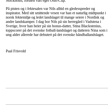
Stockholm, foruten vårt eget Oslo-Cup.
På pisten og i fektesalen var Nils alltid en gledesspreder og
inspirator. Med sitt smittende vesen var han et naturlig midtpunkt i
norsk fektemiljø og ledet landslaget til mange seiere i Nordisk og
andre landskamper. I dag bor Nils på sin herregård i Vadstena i
Sverige, hvor han heier på sin bonus-datter, Stina Blackstenius,
toppscorer på det svenske fotball-landslaget og datteren Nina som i
ung alder allerede har debutert på det svenske håndballandslaget.
Paal Frisvold