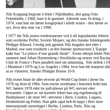
Nils Koppang begynte å fekte i Njårdhallen, den gang Oslo
Fekteklubb, i 1968, bare ti år gammel. Allerede som 16-åring, i
1974, vant han sin første kongepokal i kårde senior - den første av
syv, hvor den siste var i 1990.
I 1977 ble Nils junior-verdensmester ved å slå legendariske fektere
som sveitsiske Poffet, Soviets Mojaev, og den franske fektelegende
Philippe Riboud. Utrolig nok gjentok Nils bragden året etter i
Madrid, noe som resulterte i at den franske sportsavisen L’Equipe
kalte han “Le prince d’une grande finale”. Årene etterpå fektet Nils
sammen med Johan Harmenberg i Stockholm og senere ved Racin
Club de France i Paris parallelt med sin utdanning. Nils deltok i O
i Montreal i 1976 og Los Angeles i 1984, hvor han ble knepent slåt
ut av vinneren, franske Philippe Boisse 10-9.
Nils tronet blant de aller øverste på World Cup-listen i årene fra
1978 og frem til 1984. Som eneste nordmann i historien ledet han
WC høsten 1978 etter tre pall-plasser på WC-stevner etter
hverandre. I løpet av sin karriere fektet han seg regelmessig til
finaleplasser i de store WC-stevnene i Bern, London, Lugano,
Heidenheim og Poitier. Han gikk også helt til topps i flere store
internasjonale turneringer i Berlin, London, Paris, Åbo og