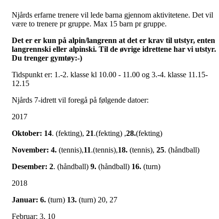
Njårds erfarne trenere vil lede barna gjennom aktivitetene. Det vil
være to trenere pr gruppe. Max 15 barn pr gruppe.
Det er er kun på alpin/langrenn at det er krav til utstyr, enten
langrennski eller alpinski. Til de øvrige idrettene har vi utstyr.
Du trenger gymtøy:-)
Tidspunkt er: 1.-2. klasse kl 10.00 - 11.00 og 3.-4. klasse 11.15-
12.15
Njårds 7-idrett vil foregå på følgende datoer:
2017
Oktober: 14
. (fekting),
21
.(fekting) ,
28.
(fekting)
November: 4.
(tennis),
11
.(tennis),
18.
(tennis),
25
. (håndball)
Desember: 2
. (håndball)
9.
(håndball)
16.
(turn)
2018
Januar: 6.
(turn)
13.
(turn) 20, 27
Februar: 3, 10