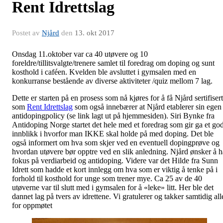
Rent Idrettslag
Postet av
Njård
den
13. okt 2017
Onsdag 11.oktober var ca 40 utøvere og 10
foreldre/tillitsvalgte/trenere samlet til foredrag om doping og sunt
kosthold i caféen. Kvelden ble avsluttet i gymsalen med en
konkurranse bestående av diverse aktiviteter /quiz mellom 7 lag.
Dette er starten på en prosess som nå kjøres for å få Njård sertifisert
som
Rent Idrettslag
som også innebærer at Njård etablerer sin egen
antidopingpolicy (se link lagt ut på hjemmesiden). Siri Bynke fra
Antidoping Norge startet det hele med et foredrag som gir ga et god
innblikk i hvorfor man IKKE skal holde på med doping. Det ble
også informert om hva som skjer ved en eventuell dopingprøve og
hvordan utøvere bør opptre ved en slik anledning. Njård ønsker å h
fokus på verdiarbeid og antidoping. Videre var det Hilde fra Sunn
Idrett som hadde et kort innlegg om hva som er viktig å tenke på i
forhold til kosthold for unge som trener mye. Ca 25 av de 40
utøverne var til slutt med i gymsalen for å «leke» litt. Her ble det
dannet lag på tvers av idrettene. Vi gratulerer og takker samtidig all
for oppmøtet