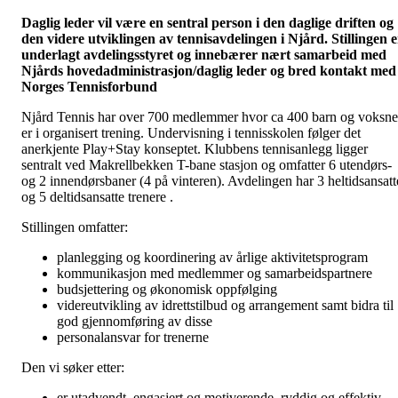
Daglig leder vil være en sentral person i den daglige driften og
den videre utviklingen av tennisavdelingen i Njård. Stillingen e
underlagt avdelingsstyret og innebærer nært samarbeid med
Njårds hovedadministrasjon/daglig leder og bred kontakt med
Norges Tennisforbund
Njård Tennis har over 700 medlemmer hvor ca 400 barn og voksne
er i organisert trening. Undervisning i tennisskolen følger det
anerkjente Play+Stay konseptet. Klubbens tennisanlegg ligger
sentralt ved Makrellbekken T-bane stasjon og omfatter 6 utendørs-
og 2 innendørsbaner (4 på vinteren). Avdelingen har 3 heltidsansatt
og 5 deltidsansatte trenere .
Stillingen omfatter:
planlegging og koordinering av årlige aktivitetsprogram
kommunikasjon med medlemmer og samarbeidspartnere
budsjettering og økonomisk oppfølging
videreutvikling av idrettstilbud og arrangement samt bidra til
god gjennomføring av disse
personalansvar for trenerne
Den vi søker etter:
er utadvendt, engasjert og motiverende, ryddig og effektiv