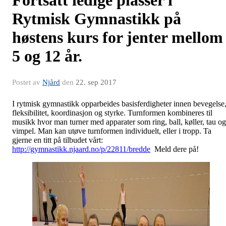
Rytmisk Gymnastikk på
høstens kurs for jenter mellom
5 og 12 år.
Postet av
Njård
den
22. sep 2017
I rytmisk gymnastikk opparbeides basisferdigheter innen bevegelse
fleksibilitet, koordinasjon og styrke. Turnformen kombineres til
musikk hvor man turner med apparater som ring, ball, køller, tau og
vimpel. Man kan utøve turnformen individuelt, eller i tropp. Ta
gjerne en titt på tilbudet vårt:
http://gymnastikk.njaard.no/p/22811/bredde
Meld dere på!