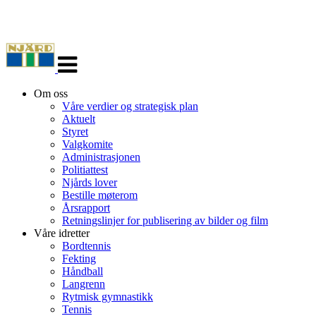
Veksle
navigasjon
Om oss
Våre verdier og strategisk plan
Aktuelt
Styret
Valgkomite
Administrasjonen
Politiattest
Njårds lover
Bestille møterom
Årsrapport
Retningslinjer for publisering av bilder og film
Våre idretter
Bordtennis
Fekting
Håndball
Langrenn
Rytmisk gymnastikk
Tennis