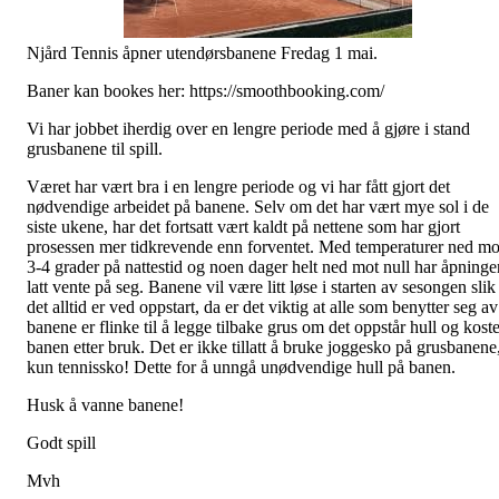
Njård Tennis åpner utendørsbanene Fredag 1 mai.
Baner kan bookes her: https://smoothbooking.com/
Vi har jobbet iherdig over en lengre periode med å gjøre i stand
grusbanene til spill.
Været har vært bra i en lengre periode og vi har fått gjort det
nødvendige arbeidet på banene. Selv om det har vært mye sol i de
siste ukene, har det fortsatt vært kaldt på nettene som har gjort
prosessen mer tidkrevende enn forventet. Med temperaturer ned mo
3-4 grader på nattestid og noen dager helt ned mot null har åpninge
latt vente på seg. Banene vil være litt løse i starten av sesongen slik
det alltid er ved oppstart, da er det viktig at alle som benytter seg av
banene er flinke til å legge tilbake grus om det oppstår hull og koste
banen etter bruk. Det er ikke tillatt å bruke joggesko på grusbanene
kun tennissko! Dette for å unngå unødvendige hull på banen.
Husk å vanne banene!
Godt spill
Mvh