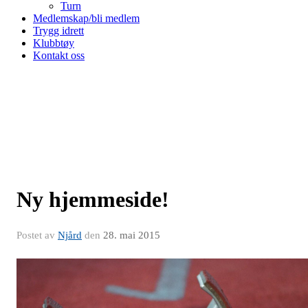
Turn
Medlemskap/bli medlem
Trygg idrett
Klubbtøy
Kontakt oss
Ny hjemmeside!
Postet av
Njård
den
28. mai 2015