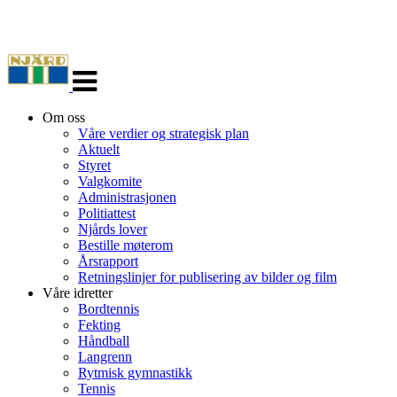
Veksle
navigasjon
Om oss
Våre verdier og strategisk plan
Aktuelt
Styret
Valgkomite
Administrasjonen
Politiattest
Njårds lover
Bestille møterom
Årsrapport
Retningslinjer for publisering av bilder og film
Våre idretter
Bordtennis
Fekting
Håndball
Langrenn
Rytmisk gymnastikk
Tennis