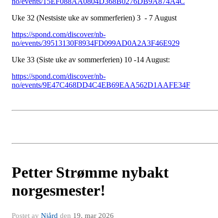
no/events/15EF088AA0804D368B0276DB9A874A4C
Uke 32 (Nestsiste uke av sommerferien) 3 - 7 August
https://spond.com/discover/nb-
no/events/39513130F8934FD099AD0A2A3F46E929
Uke 33 (Siste uke av sommerferien) 10 -14 August:
https://spond.com/discover/nb-
no/events/9E47C468DD4C4EB69EAA562D1AAFE34F
Petter Strømme nybakt
norgesmester!
Postet av
Njård
den
19. mar 2026