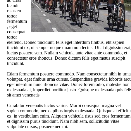
at. Cras
blandit
risus eu
tortor
fermentum
, eget
consequat
tortor
eleifend. Donec tincidunt, felis eget interdum finibus, elit sapien
tincidunt ex, ut semper neque quam non lectus. Ut at dignissim erat
luctus posuere sem. Nullam vehicula ante vitae ante commodo, et
consectetur eros rhoncus. Donec dictum felis eget metus suscipit
tincidunt.
Etiam fermentum posuere commodo. Nam consectetur nibh in urna
volutpat, eget finibus urna cursus. Suspendisse gravida lobortis arcu
eget interdum nunc rhoncus vitae. Donec lorem odio, molestie non
malesuada at, imperdiet porttitor justo. Quisque malesuada quis feli
sit amet venenatis.
Curabitur venenatis luctus varius. Morbi consequat magna vel
sapien commodo, nec dapibus turpis malesuada. Quisque at efficitu
ex, in vestibulum enim. Aliquam vehicula risus sed eros fermentum
et dignissim purus tincidunt. Nam nibh sem, sollicitudin vitae
vulputate cursus, posuere nec mi.