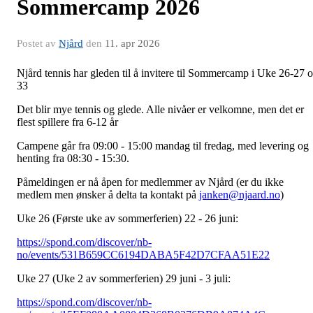
Sommercamp 2026
Postet av
Njård
den
11. apr 2026
Njård tennis har gleden til å invitere til Sommercamp i Uke 26-27 
33
Det blir mye tennis og glede. Alle nivåer er velkomne, men det er
flest spillere fra 6-12 år
Campene går fra 09:00 - 15:00 mandag til fredag, med levering og
henting fra 08:30 - 15:30.
Påmeldingen er nå åpen for medlemmer av Njård (er du ikke
medlem men ønsker å delta ta kontakt på
janken@njaard.no
)
Uke 26 (Første uke av sommerferien) 22 - 26 juni:
https://spond.com/discover/nb-
no/events/531B659CC6194DABA5F42D7CFAA51E22
Uke 27 (Uke 2 av sommerferien) 29 juni - 3 juli:
https://spond.com/discover/nb-