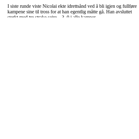
I siste runde viste Nicolai ekte idrettsånd ved å bli igjen og fullføre
kampene sine til tross for at han egentlig måtte gå. Han avsluttet
sterkt med tre strake seire – 3–0 i alle kamper.
En av motspillerne brukte en antispin-racket som forvirret Ian, men
Vadim også slet mot denne typen racket og tapte til slutt 2–3 etter e
hard kamp.
Alle på laget gleder seg til å jobbe videre på treningene og komme
enda sterkere tilbake i neste serierunde! 🏓