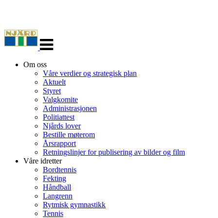
Veksle
navigasjon
Om oss
Våre verdier og strategisk plan
Aktuelt
Styret
Valgkomite
Administrasjonen
Politiattest
Njårds lover
Bestille møterom
Årsrapport
Retningslinjer for publisering av bilder og film
Våre idretter
Bordtennis
Fekting
Håndball
Langrenn
Rytmisk gymnastikk
Tennis