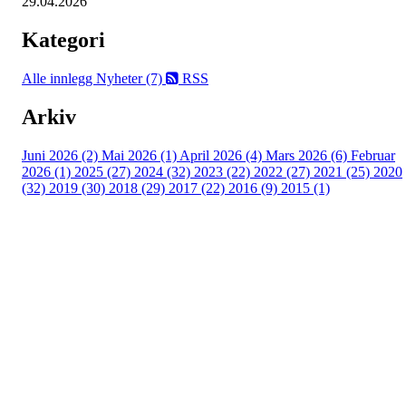
29.04.2026
Kategori
Alle innlegg
Nyheter (7)
RSS
Arkiv
Juni 2026 (2)
Mai 2026 (1)
April 2026 (4)
Mars 2026 (6)
Februar
2026 (1)
2025 (27)
2024 (32)
2023 (22)
2022 (27)
2021 (25)
2020
(32)
2019 (30)
2018 (29)
2017 (22)
2016 (9)
2015 (1)
Velkommen til Njård
Sammen blir vi best!
Sørkedalsveien 106,
0378 Oslo