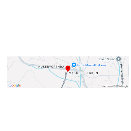
E-post: info@njaard.no
Telefon:
23 22 22 50
Organisasjonsnummer: 971435577
Her finner du oss