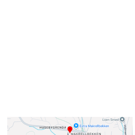
Velkommen til Njård
Sammen blir vi best!
Sørkedalsveien 106,
0378 Oslo
E-post: info@njaard.no
Telefon:
23 22 22 50
Organisasjonsnummer: 971435577
Her finner du oss