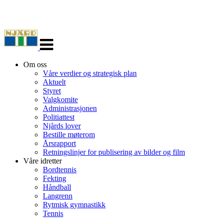
Veksle
navigasjon
Om oss
Våre verdier og strategisk plan
Aktuelt
Styret
Valgkomite
Administrasjonen
Politiattest
Njårds lover
Bestille møterom
Årsrapport
Retningslinjer for publisering av bilder og film
Våre idretter
Bordtennis
Fekting
Håndball
Langrenn
Rytmisk gymnastikk
Tennis