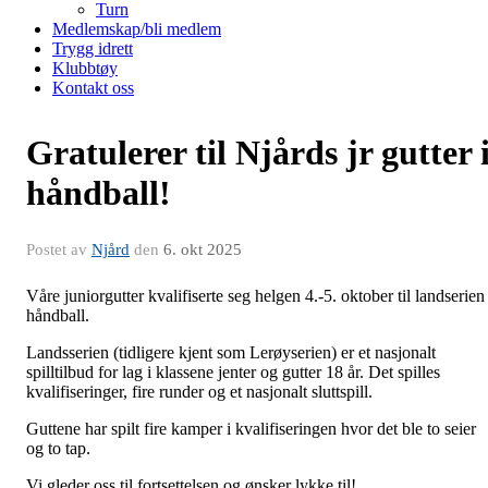
Turn
Medlemskap/bli medlem
Trygg idrett
Klubbtøy
Kontakt oss
Gratulerer til Njårds jr gutter 
håndball!
Postet av
Njård
den
6. okt 2025
Våre juniorgutter kvalifiserte seg helgen 4.-5. oktober til landserien 
håndball.
Landsserien (tidligere kjent som Lerøyserien) er et nasjonalt
spilltilbud for lag i klassene jenter og gutter 18 år. Det spilles
kvalifiseringer, fire runder og et nasjonalt sluttspill.
Guttene har spilt fire kamper i kvalifiseringen hvor det ble to seier
og to tap.
Vi gleder oss til fortsettelsen og ønsker lykke til!