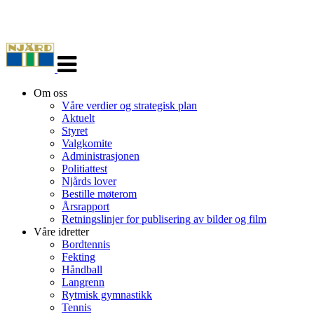
Veksle
navigasjon
Om oss
Våre verdier og strategisk plan
Aktuelt
Styret
Valgkomite
Administrasjonen
Politiattest
Njårds lover
Bestille møterom
Årsrapport
Retningslinjer for publisering av bilder og film
Våre idretter
Bordtennis
Fekting
Håndball
Langrenn
Rytmisk gymnastikk
Tennis