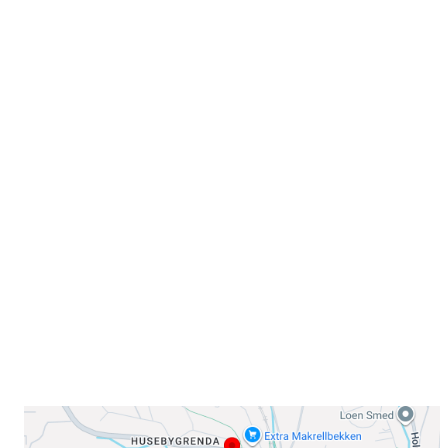
Velkommen til Njård
Sammen blir vi best!
Sørkedalsveien 106,
0378 Oslo
E-post: info@njaard.no
Telefon:
23 22 22 50
Organisasjonsnummer: 971435577
Her finner du oss