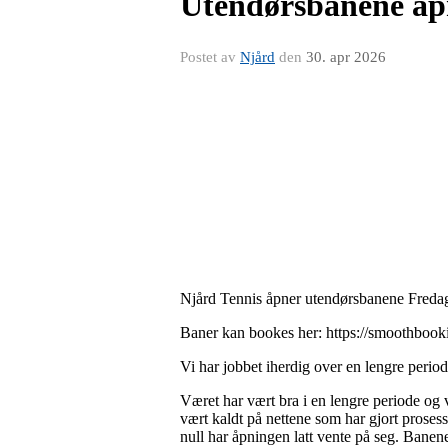
Utendørsbanene åpn
Postet av
Njård
den
30. apr 2026
Njård Tennis åpner utendørsbanene Freda
Baner kan bookes her: https://smoothbook
Vi har jobbet iherdig over en lengre period
Været har vært bra i en lengre periode og v
vært kaldt på nettene som har gjort prose
null har åpningen latt vente på seg. Banene v