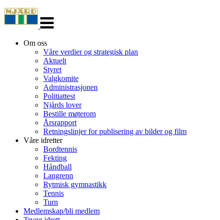
Veksle
navigasjon
Om oss
Våre verdier og strategisk plan
Aktuelt
Styret
Valgkomite
Administrasjonen
Politiattest
Njårds lover
Bestille møterom
Årsrapport
Retningslinjer for publisering av bilder og film
Våre idretter
Bordtennis
Fekting
Håndball
Langrenn
Rytmisk gymnastikk
Tennis
Turn
Medlemskap/bli medlem
Trygg idrett