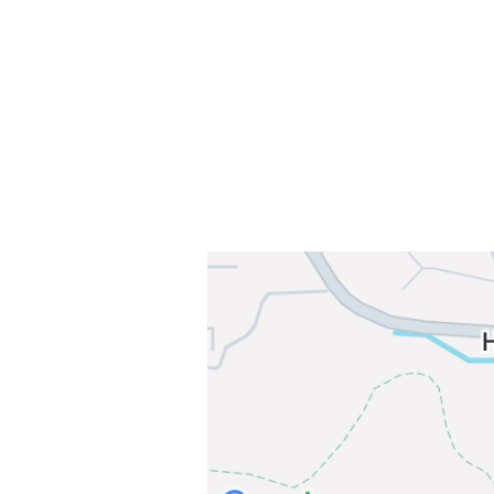
Sørkedalsveien 106,
0378 Oslo
E-post: info@njaard.no
Telefon:
23 22 22 50
Organisasjonsnummer: 971435577
Her finner du oss