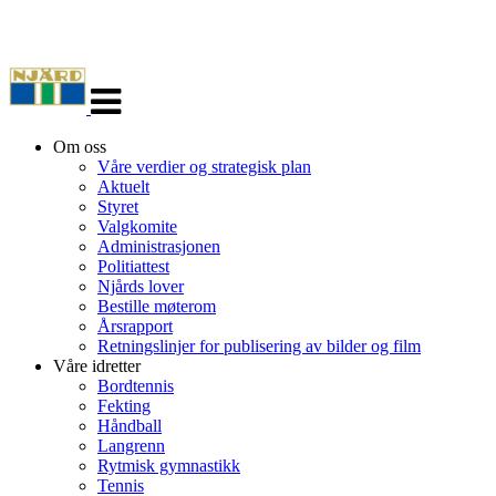
Veksle
navigasjon
Om oss
Våre verdier og strategisk plan
Aktuelt
Styret
Valgkomite
Administrasjonen
Politiattest
Njårds lover
Bestille møterom
Årsrapport
Retningslinjer for publisering av bilder og film
Våre idretter
Bordtennis
Fekting
Håndball
Langrenn
Rytmisk gymnastikk
Tennis