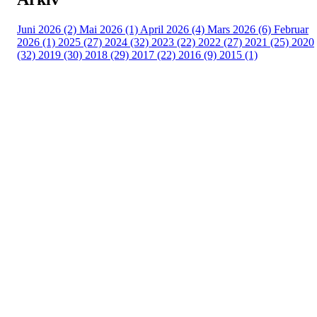
Juni 2026 (2)
Mai 2026 (1)
April 2026 (4)
Mars 2026 (6)
Februar
2026 (1)
2025 (27)
2024 (32)
2023 (22)
2022 (27)
2021 (25)
2020
(32)
2019 (30)
2018 (29)
2017 (22)
2016 (9)
2015 (1)
Velkommen til Njård
Sammen blir vi best!
Sørkedalsveien 106,
0378 Oslo
E-post: info@njaard.no
Telefon:
23 22 22 50
Organisasjonsnummer: 971435577