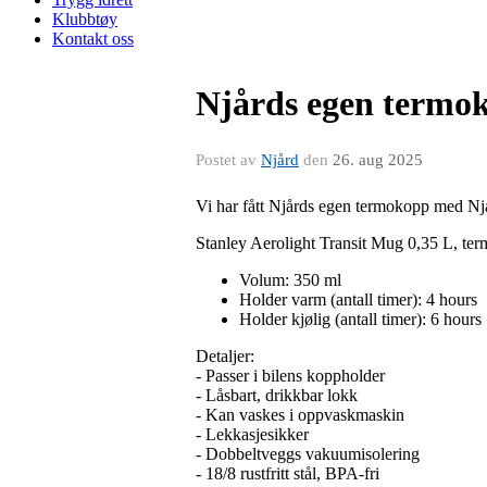
Klubbtøy
Kontakt oss
Njårds egen termok
Postet av
Njård
den
26. aug 2025
Vi har fått Njårds egen termokopp med Njå
Stanley Aerolight Transit Mug 0,35 L, te
Volum: 350 ml
Holder varm (antall timer): 4 hours
Holder kjølig (antall timer): 6 hours
Detaljer:
- Passer i bilens koppholder
- Låsbart, drikkbar lokk
- Kan vaskes i oppvaskmaskin
- Lekkasjesikker
- Dobbeltveggs vakuumisolering
- 18/8 rustfritt stål, BPA-fri