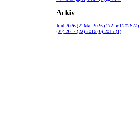
Arkiv
Juni 2026 (2)
Mai 2026 (1)
April 2026 (4
(29)
2017 (22)
2016 (9)
2015 (1)
Velkommen til Njård
Sammen blir vi best!
Sørkedalsveien 106,
0378 Oslo
E-post: info@njaard.no
Telefon:
23 22 22 50