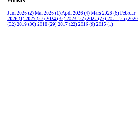
Juni 2026 (2)
Mai 2026 (1)
April 2026 (4)
Mars 2026 (6)
Februar
2026 (1)
2025 (27)
2024 (32)
2023 (22)
2022 (27)
2021 (25)
2020
(32)
2019 (30)
2018 (29)
2017 (22)
2016 (9)
2015 (1)
Velkommen til Njård
Sammen blir vi best!
Sørkedalsveien 106,
0378 Oslo
E-post: info@njaard.no
Telefon:
23 22 22 50
Organisasjonsnummer: 971435577