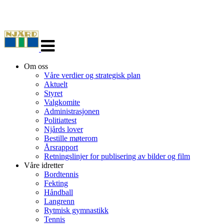
Veksle
navigasjon
Om oss
Våre verdier og strategisk plan
Aktuelt
Styret
Valgkomite
Administrasjonen
Politiattest
Njårds lover
Bestille møterom
Årsrapport
Retningslinjer for publisering av bilder og film
Våre idretter
Bordtennis
Fekting
Håndball
Langrenn
Rytmisk gymnastikk
Tennis