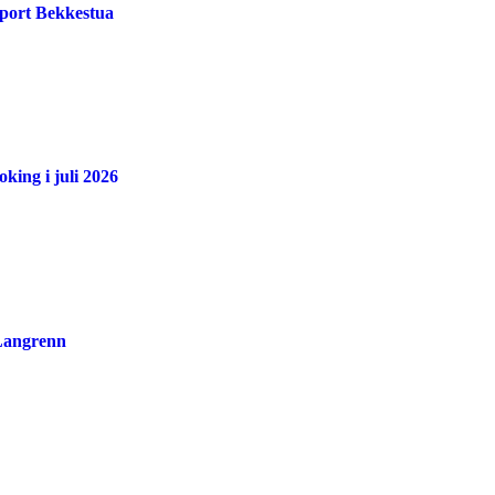
port Bekkestua
king i juli 2026
 Langrenn