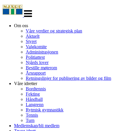
Veksle
navigasjon
Om oss
Våre verdier og strategisk plan
Aktuelt
Styret
Valgkomite
Administrasjonen
Politiattest
Njårds lover
Bestille møterom
Årsrapport
Retningslinjer for publisering av bilder og film
Våre idretter
Bordtennis
Fekting
Håndball
Langrenn
Rytmisk gymnastikk
Tennis
Turn
Medlemskap/bli medlem
Trygg idrett