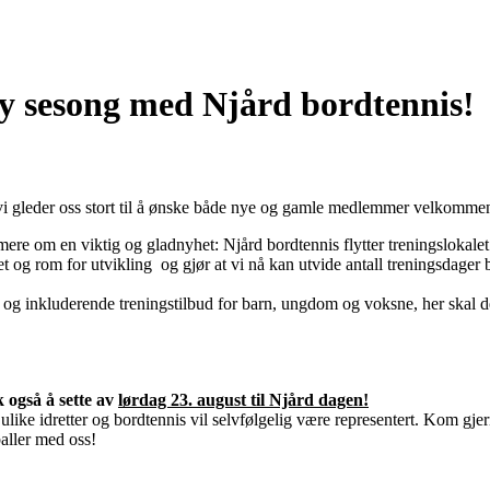
y sesong med Njård bordtennis!
i gleder oss stort til å ønske både nye og gamle medlemmer velkommen
ormere om en viktig og gladnyhet: Njård bordtennis flytter treningslokalet 
et og rom for utvikling og gjør at vi nå kan utvide antall treningsdager
og inkluderende treningstilbud for barn, ungdom og voksne, her skal det
tte av
lørdag 23. august til Njård dagen!
like idretter og bordtennis vil selvfølgelig være representert. Kom gjer
baller med oss!