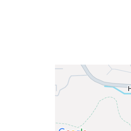
0378 Oslo
E-post: info@njaard.no
Telefon:
23 22 22 50
Organisasjonsnummer: 971435577
Her finner du oss