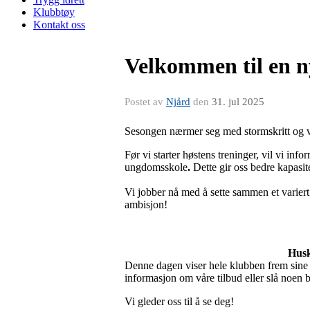
Klubbtøy
Kontakt oss
Velkommen til en n
Postet av
Njård
den
31. jul 2025
Sesongen nærmer seg med stormskritt og v
Før vi starter høstens treninger, vil vi inf
ungdomsskole
.
Dette gir oss bedre kapasit
Vi jobber nå med å sette sammen et variert 
ambisjon!
Husk også å se
Denne dagen viser hele klubben frem sine u
informasjon om våre tilbud eller slå noen 
Vi gleder oss til å se deg!