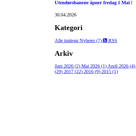
Utendørsbanene åpner fredag 1 Mai !
30.04.2026
Kategori
Alle innlegg
Nyheter (7)
RSS
Arkiv
Juni 2026 (2)
Mai 2026 (1)
April 2026 (4
(29)
2017 (22)
2016 (9)
2015 (1)
Velkommen til Njård
Sammen blir vi best!
Sørkedalsveien 106,