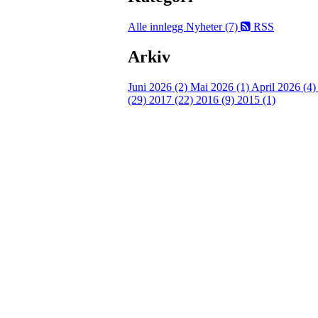
Alle innlegg
Nyheter (7)
RSS
Arkiv
Juni 2026 (2)
Mai 2026 (1)
April 2026 (4
(29)
2017 (22)
2016 (9)
2015 (1)
Velkommen til Njård
Sammen blir vi best!
Sørkedalsveien 106,
0378 Oslo
E-post: info@njaard.no