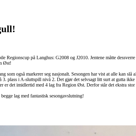
ull!
obile Regionscup på Langhus: G2008 og J2010. Jentene måtte dessverre s
n Øst!
g som også markerer seg nasjonalt. Sesongen har vist at alle kan slå alle
. plass i A-sluttspill nivå 2. Det gjør det selvsagt litt surt at gutta ikk
r er det imidlertid med 4 lag fra Region Øst. Derfor står det ekstra stor
å begge lag med fantastisk sesongavslutning!