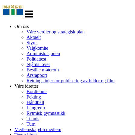
Veksle
navigasjon
Om oss
Våre verdier og strategisk plan
Aktuelt
Styret
Valgkomite
Administrasjonen
Politiattest
Njårds lover
Bestille møterom
Årsrapport
Retningslinjer for publisering av bilder og film
Våre idretter
Bordtennis
Fekting
Håndball
Langrenn
Rytmisk gymnastikk
Tennis
Turn
Medlemskap/bli medlem
Trygg idrett