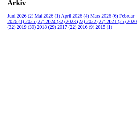
Arkiv
Juni 2026 (2)
Mai 2026 (1)
April 2026 (4)
Mars 2026 (6)
Februar
2026 (1)
2025 (27)
2024 (32)
2023 (22)
2022 (27)
2021 (25)
2020
(32)
2019 (30)
2018 (29)
2017 (22)
2016 (9)
2015 (1)
Velkommen til Njård
Sammen blir vi best!
Sørkedalsveien 106,
0378 Oslo
E-post: info@njaard.no
Telefon:
23 22 22 50
Organisasjonsnummer: 971435577