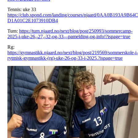
Tennis: uke 33
https://club.spond.com/landing/courses/njaard/0AA0B193A9B64C
D1A01C2E1073910DB4
Turn:
https://turn.njaard.no/next/blog/post/250993/sommercamp-
2025-i-uke-26,-27,-32-og-33---pamelding-og-info!?ispage=true
Rg:
https://gymnastikk.njaard.no/next/blog/post/219569/sommerskole-i-
rytmisk-gymnastikk-(rg)-uke-26-og-33-i-2025.?ispage=true