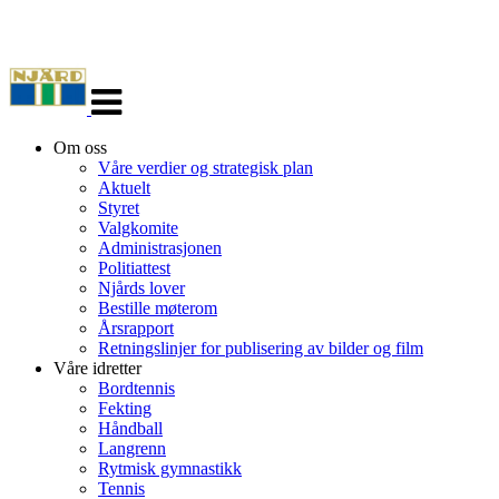
Veksle
navigasjon
Om oss
Våre verdier og strategisk plan
Aktuelt
Styret
Valgkomite
Administrasjonen
Politiattest
Njårds lover
Bestille møterom
Årsrapport
Retningslinjer for publisering av bilder og film
Våre idretter
Bordtennis
Fekting
Håndball
Langrenn
Rytmisk gymnastikk
Tennis