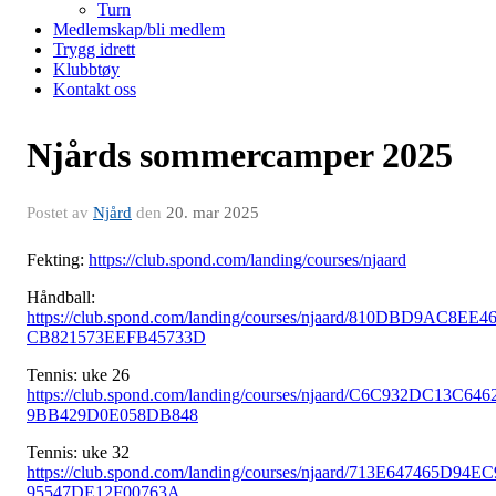
Turn
Medlemskap/bli medlem
Trygg idrett
Klubbtøy
Kontakt oss
Njårds sommercamper 2025
Postet av
Njård
den
20. mar 2025
Fekting:
https://club.spond.com/landing/courses/njaard
Håndball:
https://club.spond.com/landing/courses/njaard/810DBD9AC8EE4
CB821573EEFB45733D
Tennis: uke 26
https://club.spond.com/landing/courses/njaard/C6C932DC13C646
9BB429D0E058DB848
Tennis: uke 32
https://club.spond.com/landing/courses/njaard/713E647465D94EC
95547DE12F00763A