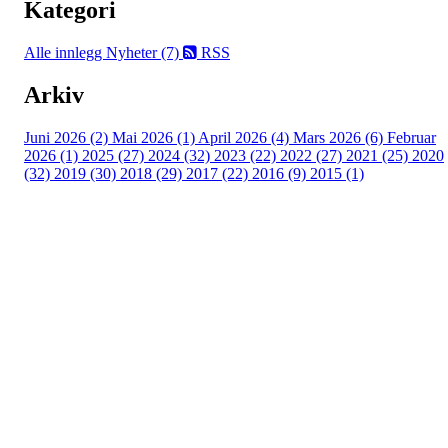
Kategori
Alle innlegg
Nyheter (7)
RSS
Arkiv
Juni 2026 (2)
Mai 2026 (1)
April 2026 (4)
Mars 2026 (6)
Februar
2026 (1)
2025 (27)
2024 (32)
2023 (22)
2022 (27)
2021 (25)
2020
(32)
2019 (30)
2018 (29)
2017 (22)
2016 (9)
2015 (1)
Velkommen til Njård
Sammen blir vi best!
Sørkedalsveien 106,
0378 Oslo