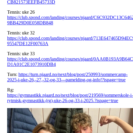
CB821573EEFB45733D
Tennis: uke 26
https://club.spond.com/landing/courses/njaard/C6C932DC13C646
9BB429D0E058DB848
Tennis: uke 32
https://club.spond.com/landing/courses/njaard/713E647465D94EC
95547DE12F00763A
Tennis: uke 33
https://club.spond.com/landing/courses/njaard/0AA0B193A9B64C
D1A01C2E1073910DB4
Turn:
https://turn.njaard.no/next/blog/post/250993/sommercamp-
2025-i-uke-26,-27,-32-og-33---pamelding-og-info!?ispage=true
Rg:
https://gymnastikk.njaard.no/next/blog/post/219569/sommerskole-i-
rytmisk-gymnastikk-(rg)-uke-26-og-33-i-2025.?ispage=true