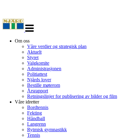
Veksle
navigasjon
Om oss
Våre verdier og strategisk plan
Aktuelt
Styret
Valgkomite
Administrasjonen
Politiattest
Njårds lover
Bestille møterom
Årsrapport
Retningslinjer for publisering av bilder og film
Våre idretter
Bordtennis
Fekting
Håndball
Langrenn
Rytmisk gymnastikk
Tennis