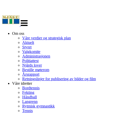
Veksle
navigasjon
Om oss
Våre verdier og strategisk plan
Aktuelt
Styret
Valgkomite
Administrasjonen
Politiattest
Njårds lover
Bestille møterom
Årsrapport
Retningslinjer for publisering av bilder og film
Våre idretter
Bordtennis
Fekting
Håndball
Langrenn
Rytmisk gymnastikk
Tennis