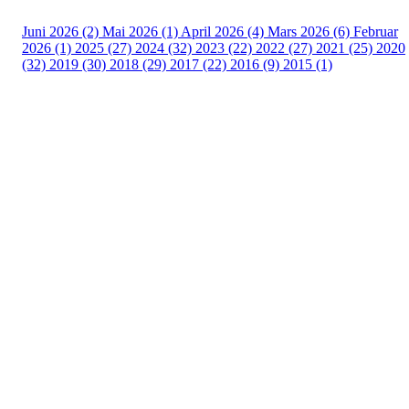
Juni 2026 (2)
Mai 2026 (1)
April 2026 (4)
Mars 2026 (6)
Februar
2026 (1)
2025 (27)
2024 (32)
2023 (22)
2022 (27)
2021 (25)
2020
(32)
2019 (30)
2018 (29)
2017 (22)
2016 (9)
2015 (1)
Velkommen til Njård
Sammen blir vi best!
Sørkedalsveien 106,
0378 Oslo
E-post: info@njaard.no
Telefon:
23 22 22 50
Organisasjonsnummer: 971435577