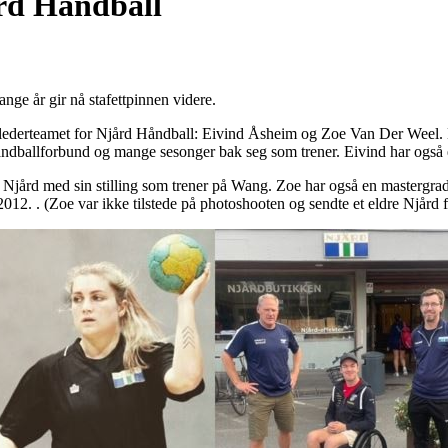
rd Håndball
nge år gir nå stafettpinnen videre.
e lederteamet for Njård Håndball: Eivind Åsheim og Zoe Van Der Weel. 
åndballforbund og mange sesonger bak seg som trener. Eivind har også e
Njård med sin stilling som trener på Wang. Zoe har også en mastergrad
012. . (Zoe var ikke tilstede på photoshooten og sendte et eldre Njård fo