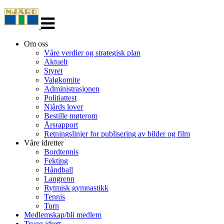
Veksle
navigasjon
Om oss
Våre verdier og strategisk plan
Aktuelt
Styret
Valgkomite
Administrasjonen
Politiattest
Njårds lover
Bestille møterom
Årsrapport
Retningslinjer for publisering av bilder og film
Våre idretter
Bordtennis
Fekting
Håndball
Langrenn
Rytmisk gymnastikk
Tennis
Turn
Medlemskap/bli medlem
Trygg idrett