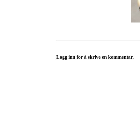
Logg inn for å skrive en kommentar.
Velkommen til Njård
Sammen blir vi best!
Sørkedalsveien 106,
0378 Oslo