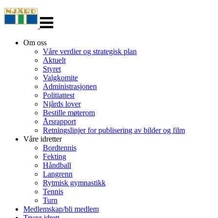
Veksle
navigasjon
Om oss
Våre verdier og strategisk plan
Aktuelt
Styret
Valgkomite
Administrasjonen
Politiattest
Njårds lover
Bestille møterom
Årsrapport
Retningslinjer for publisering av bilder og film
Våre idretter
Bordtennis
Fekting
Håndball
Langrenn
Rytmisk gymnastikk
Tennis
Turn
Medlemskap/bli medlem
Trygg idrett