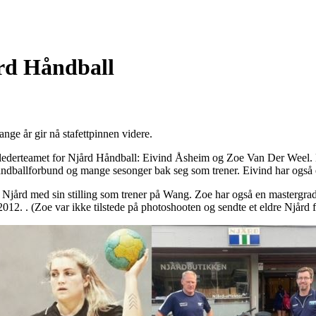
rd Håndball
nge år gir nå stafettpinnen videre.
e lederteamet for Njård Håndball: Eivind Åsheim og Zoe Van Der Weel. 
åndballforbund og mange sesonger bak seg som trener. Eivind har også e
Njård med sin stilling som trener på Wang. Zoe har også en mastergrad
012. . (Zoe var ikke tilstede på photoshooten og sendte et eldre Njård fo