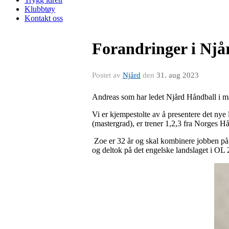
Klubbtøy
Kontakt oss
Forandringer i Njå
Postet av
Njård
den
31. aug 2023
Andreas som har ledet Njård Håndball i ma
Vi er kjempestolte av å presentere det ny
(mastergrad), er trener 1,2,3 fra Norges H
Zoe er 32 år og skal kombinere jobben på 
og deltok på det engelske landslaget i OL 2