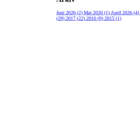
Juni 2026 (2)
Mai 2026 (1)
April 2026 (4
(29)
2017 (22)
2016 (9)
2015 (1)
Velkommen til Njård
Sammen blir vi best!
Sørkedalsveien 106,
0378 Oslo
E-post: info@njaard.no
Telefon:
23 22 22 50
Organisasjonsnummer: 971435577